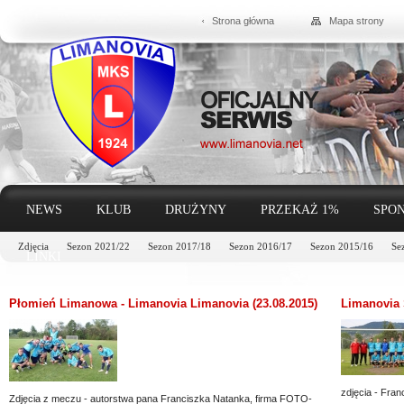
Strona główna
Mapa strony
NEWS
KLUB
DRUŻYNY
PRZEKAŻ 1%
SPON
Zdjęcia
Sezon 2021/22
Sezon 2017/18
Sezon 2016/17
Sezon 2015/16
Se
LINKI
Płomień Limanowa - Limanovia Limanovia (23.08.2015)
Limanovia 
zdjęcia - Fra
Zdjęcia z meczu - autorstwa pana Franciszka Natanka, firma FOTO-