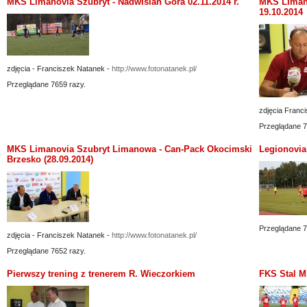
MKS Limanovia Szubryt - Nadwislan Góra 02.11.2014 r.
MKS Liman
19.10.2014
zdjęcia - Franciszek Natanek -
http://www.fotonatanek.pl/
Przeglądane 7659 razy.
zdjęcia Franc
Przeglądane 7
MKS Limanovia Szubryt Limanowa - Can-Pack Okocimski
Legionovia
Brzesko (28.09.2014)
Przeglądane 7
zdjęcia - Franciszek Natanek -
http://www.fotonatanek.pl/
Przeglądane 7652 razy.
Pierwszy trening z trenerem R. Wieczorkiem
FKS Stal M