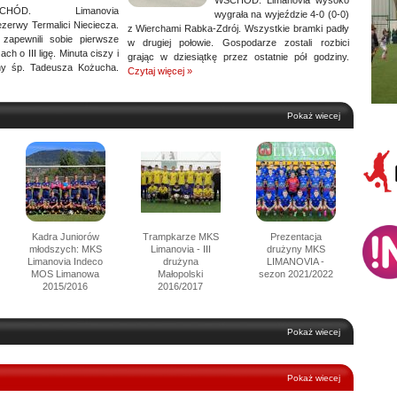
WSCHÓD: Limanovia wysoko
CHÓD. Limanovia
wygrała na wyjeździe 4-0 (0-0)
ezerwy Termalici Nieciecza.
z Wierchami Rabka-Zdrój. Wszystkie bramki padły
 zapewnili sobie pierwsze
w drugiej połowie. Gospodarze zostali rozbici
ch o III ligę. Minuta ciszy i
grając w dziesiątkę przez ostatnie pół godziny.
iny śp. Tadeusza Kożucha.
Czytaj więcej »
Pokaż wiecej
Kadra Juniorów
Trampkarze MKS
Prezentacja
młodszych: MKS
Limanovia - III
drużyny MKS
Limanovia Indeco
drużyna
LIMANOVIA -
MOS Limanowa
Małopolski
sezon 2021/2022
2015/2016
2016/2017
Pokaż wiecej
Pokaż wiecej