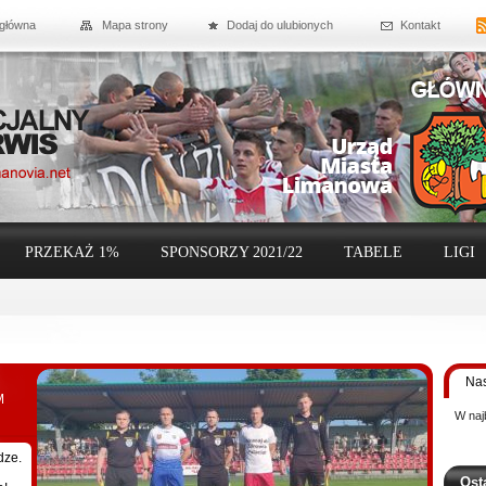
 główna
Mapa strony
Dodaj do ulubionych
Kontakt
PRZEKAŻ 1%
SPONSORZY 2021/22
TABELE
LIGI
Nas
M
W naj
dze.
Ost