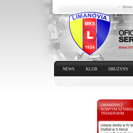
Strona
NEWS
KLUB
DRUŻYNY
LINKI
LIMANOVIA Z
NOWYYM SZTABE
TRENERSKIM
Udane derby w IV li
Dublet w 5 minut