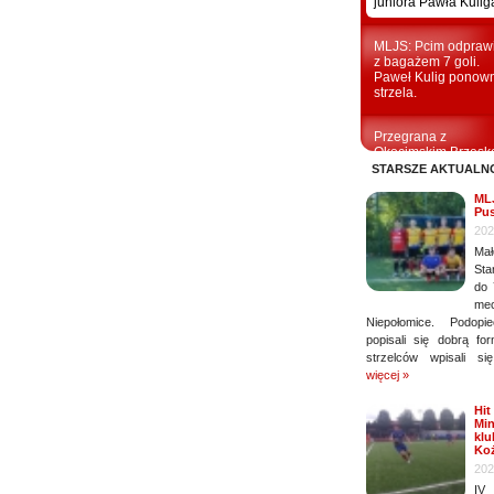
juniora Pawła Kulig
MLJS: Pcim odpraw
z bagażem 7 goli.
Paweł Kulig ponow
strzela.
Przegrana z
Okocimskim Brzesk
STARSZE AKTUALN
MLJ
Pus
202
Ma
Sta
do 
m
Niepołomice. Podop
popisali się dobrą fo
strzelców wpisali s
więcej »
Hit
Min
klu
Ko
202
IV