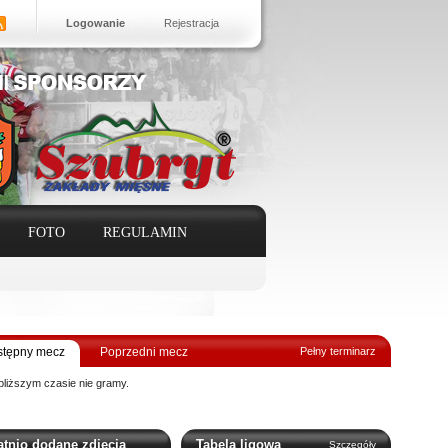
Logowanie
Rejestracja
FOTO
REGULAMIN
tępny mecz
Poprzedni mecz
Pełny terminarz
bliższym czasie nie gramy.
atnio dodane zdjęcia
Tabela ligowa
Szczegóły