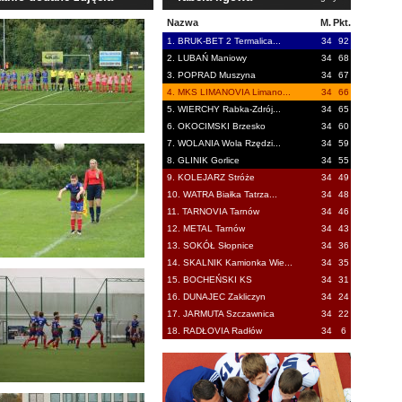
Nazwa
M.
Pkt.
1. BRUK-BET 2 Termalica...
34
92
2. LUBAŃ Maniowy
34
68
3. POPRAD Muszyna
34
67
4. MKS LIMANOVIA Limano...
34
66
5. WIERCHY Rabka-Zdrój...
34
65
6. OKOCIMSKI Brzesko
34
60
7. WOLANIA Wola Rzędzi...
34
59
8. GLINIK Gorlice
34
55
9. KOLEJARZ Stróże
34
49
10. WATRA Białka Tatrza...
34
48
11. TARNOVIA Tarnów
34
46
12. METAL Tarnów
34
43
13. SOKÓŁ Słopnice
34
36
14. SKALNIK Kamionka Wie...
34
35
15. BOCHEŃSKI KS
34
31
16. DUNAJEC Zakliczyn
34
24
17. JARMUTA Szczawnica
34
22
18. RADŁOVIA Radłów
34
6