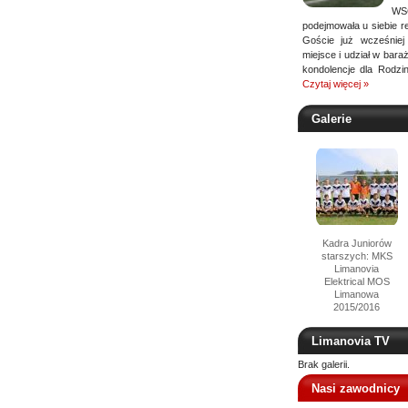
WS
podejmowała u siebie r
Goście już wcześniej
miejsce i udział w baraża
kondolencje dla Rodz
Czytaj więcej »
Galerie
Kadra Juniorów
starszych: MKS
Limanovia
Elektrical MOS
Limanowa
2015/2016
Limanovia TV
Brak galerii.
Nasi zawodnicy