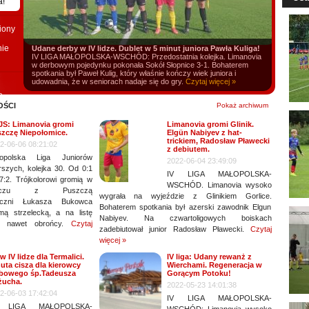
a!
iony
nie
Udane derby w IV lidze. Dublet w 5 minut juniora Pawła Kuliga!
IV LIGA MAŁOPOLSKA-WSCHÓD: Przedostatnia kolejka. Limanovia
w derbowym pojedynku pokonała Sokół Słopnice 3-1. Bohaterem
spotkania był Paweł Kulig, który właśnie kończy wiek juniora i
udowadnia, że w seniorach nadaje się do gry.
Czytaj więcej »
o.
OŚCI
Pokaż archiwum
S: Limanovia gromi
Limanovia gromi Glinik.
zczę Niepołomice.
Elgün Nabiyev z hat-
trickiem, Radosław Pławecki
2-06-06 08:21:02
z debiutem.
łopolska Liga Juniorów
2022-06-04 23:49:09
rszych, kolejka 30. Od 0:1
IV LIGA MAŁOPOLSKA-
7:2. Trójkolorowi gromią w
WSCHÓD. Limanovia wysoko
eczu z Puszczą
wygrała na wyjeździe z Glinikiem Gorlice.
ieczni Łukasza Bukowca
Bohaterem spotkania był azerski zawodnik Elgun
rmą strzelecką, a na listę
Nabiyev. Na czwartoligowych boiskach
ię nawet obrońcy.
Czytaj
zadebiutował junior Radosław Pławecki.
Czytaj
więcej »
 w IV lidze dla Termalici.
IV liga: Udany rewanż z
uta cisza dla kierowcy
Wierchami. Regeneracja w
bowego śp.Tadeusza
Gorącym Potoku!
żucha.
2022-05-23 14:01:38
2-06-03 17:42:04
IV LIGA MAŁOPOLSKA-
 LIGA MAŁOPOLSKA-