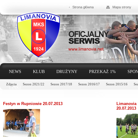
Strona główna
Mapa strony
NEWS
KLUB
DRUŻYNY
PRZEKAŻ 1%
SPON
Zdjęcia
Sezon 2021/22
Sezon 2017/18
Sezon 2016/17
Sezon 2015/16
Se
LINKI
Festyn w Rupniowie 20.07.2013
Limanovia 
20.07.2013