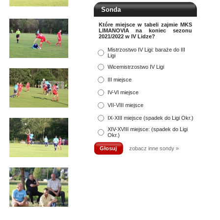
Sonda
Które miejsce w tabeli zajmie MKS
LIMANOVIA na koniec sezonu
2021/2022 w IV Lidze?
Mistrzostwo IV Ligi: baraże do III
Ligi
Wicemistrzostwo IV Ligi
III miejsce
IV-VI miejsce
VII-VIII miejsce
IX-XIII miejsce (spadek do Ligi Okr.)
XIV-XVIII miejsce: (spadek do Ligi
Okr.)
zobacz inne sondy »