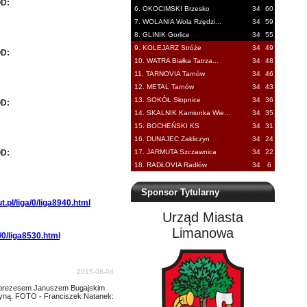
ÓD:
6. OKOCIMSKI Brzesko
34
60
7. WOLANIA Wola Rzędzi...
34
59
8. GLINIK Gorlice
34
55
9. KOLEJARZ Stróże
34
49
ÓD:
10. WATRA Białka Tatrza...
34
48
11. TARNOVIA Tarnów
34
46
12. METAL Tarnów
34
43
13. SOKÓŁ Słopnice
34
36
ÓD:
14. SKALNIK Kamionka Wie...
34
35
15. BOCHEŃSKI KS
34
31
16. DUNAJEC Zakliczyn
34
24
ÓD:
17. JARMUTA Szczawnica
34
22
18. RADŁOVIA Radłów
34
6
Sponsor Tytularny
.pl/liga/0/liga8940.html
Urząd Miasta
Limanowa
/0/liga8530.html
2015-08-04
z prezesem Januszem Bugajskim
żyną. FOTO - Franciszek Natanek: