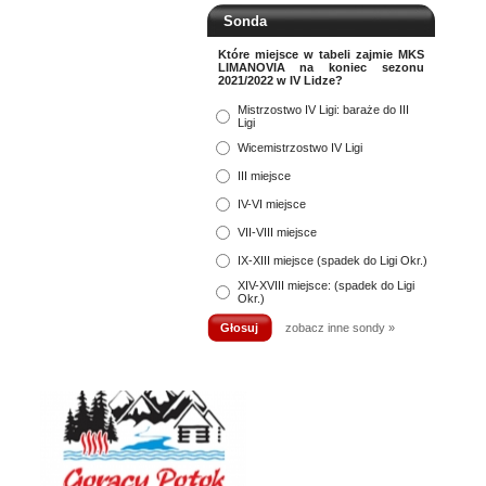
Sonda
Które miejsce w tabeli zajmie MKS
LIMANOVIA na koniec sezonu
2021/2022 w IV Lidze?
Mistrzostwo IV Ligi: baraże do III
Ligi
Wicemistrzostwo IV Ligi
III miejsce
IV-VI miejsce
VII-VIII miejsce
IX-XIII miejsce (spadek do Ligi Okr.)
XIV-XVIII miejsce: (spadek do Ligi
Okr.)
zobacz inne sondy »