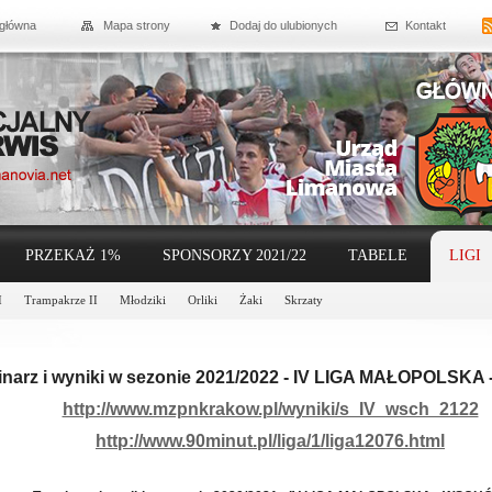
 główna
Mapa strony
Dodaj do ulubionych
Kontakt
PRZEKAŻ 1%
SPONSORZY 2021/22
TABELE
LIGI
I
Trampakrze II
Młodziki
Orliki
Żaki
Skrzaty
inarz i wyniki w sezonie 2021/2022 - IV LIGA MAŁOPOLSK
http://www.mzpnkrakow.pl/wyniki/s_IV_wsch_2122
http://www.90minut.pl/liga/1/liga12076.html