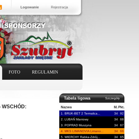
Logowanie
Rejestracja
FOTO
REGULAMIN
Tabela ligowa
Szczegóły
A - WSCHÓD:
Nazwa
M.
Pkt.
1. BRUK-BET 2 Termalica...
34
92
2. LUBAŃ Maniowy
34
68
3. POPRAD Muszyna
34
67
4. MKS LIMANOVIA Limano...
34
66
5. WIERCHY Rabka-Zdrój...
34
65