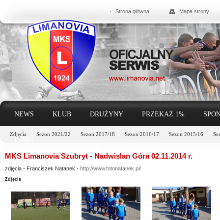
Strona główna
Mapa strony
NEWS
KLUB
DRUŻYNY
PRZEKAŻ 1%
SPON
Zdjęcia
Sezon 2021/22
Sezon 2017/18
Sezon 2016/17
Sezon 2015/16
Se
LINKI
MKS Limanovia Szubryt - Nadwislan Góra 02.11.2014 r.
zdjęcia - Franciszek Natanek -
http://www.fotonatanek.pl/
Zdjęcia