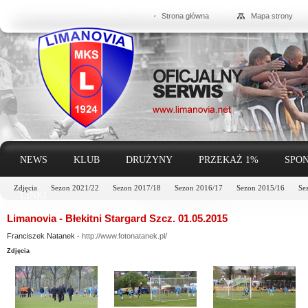
Strona główna
Mapa strony
NEWS
KLUB
DRUŻYNY
PRZEKAŻ 1%
SPON
Zdjęcia
Sezon 2021/22
Sezon 2017/18
Sezon 2016/17
Sezon 2015/16
Se
LINKI
Limanovia - Błekitni Stargard Szcz. 01.05.2015
Franciszek Natanek -
http://www.fotonatanek.pl/
Zdjęcia