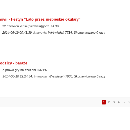
vii - Festyn "Lato przez niebieskie okulary"
22 czerwca 2014 (niedziela)godz. 14.30
2014-06-19 00:41:39,
limanovia
, Wyświetleń 7714, Skomentowano 0 razy
łodzicy - baraże
o prawo gry na szczeblu MZPN
2014-06-10 22:24:34,
limanovia
, Wyświetleń 7983, Skomentowano 0 razy
1
2
3
4
5
6