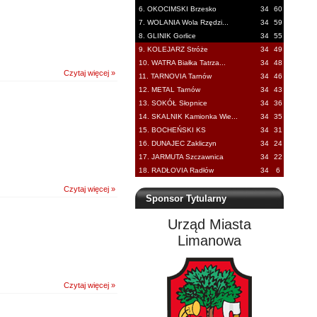
6. OKOCIMSKI Brzesko
34
60
7. WOLANIA Wola Rzędzi...
34
59
8. GLINIK Gorlice
34
55
9. KOLEJARZ Stróże
34
49
10. WATRA Białka Tatrza...
34
48
Czytaj więcej »
11. TARNOVIA Tarnów
34
46
12. METAL Tarnów
34
43
13. SOKÓŁ Słopnice
34
36
14. SKALNIK Kamionka Wie...
34
35
15. BOCHEŃSKI KS
34
31
16. DUNAJEC Zakliczyn
34
24
17. JARMUTA Szczawnica
34
22
18. RADŁOVIA Radłów
34
6
Czytaj więcej »
Sponsor Tytularny
Urząd Miasta
Limanowa
Czytaj więcej »