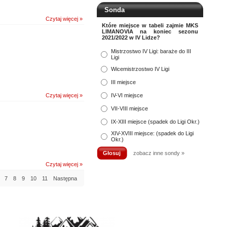
Sonda
Czytaj więcej »
Które miejsce w tabeli zajmie MKS
LIMANOVIA na koniec sezonu
2021/2022 w IV Lidze?
Mistrzostwo IV Ligi: baraże do III
Ligi
Wicemistrzostwo IV Ligi
III miejsce
Czytaj więcej »
IV-VI miejsce
VII-VIII miejsce
IX-XIII miejsce (spadek do Ligi Okr.)
XIV-XVIII miejsce: (spadek do Ligi
Okr.)
zobacz inne sondy »
Czytaj więcej »
7
8
9
10
11
Następna