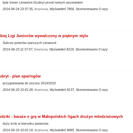
były trener Limanovii Szubryt przed nowym wyzwaniem
2014-06-24 23:37:35,
limanovia
, Wyświetleń 7856, Skomentowano 0 razy
iej Ligi Juniorów wywalczony w pięknym stylu
Sukces juniorów starszych Limanovii
2014-06-23 11:37:07,
limanovia
, Wyświetleń 8219, Skomentowano 0 razy
bryt - plan sparingów
przygotowania do sezonu 2014/2015
2014-06-20 10:41:28,
limanovia
, Wyświetleń 8137, Skomentowano 0 razy
łodziki - baraże o grę w Małopolskich ligach drużyn młodzieżowych
duży krok w kierunku awansów
2014-06-19 10:02:19,
limanovia
, Wyświetleń 8685, Skomentowano 0 razy