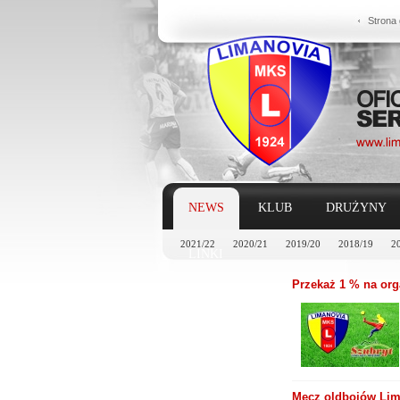
Strona
NEWS
KLUB
DRUŻYNY
2021/22
2020/21
2019/20
2018/19
2
LINKI
Przekaż 1 % na org
Mecz oldbojów Lim