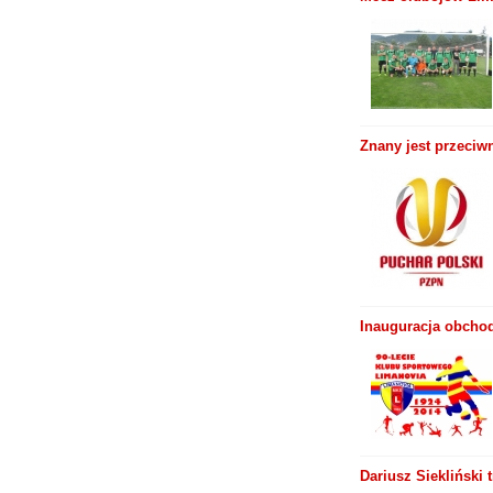
Znany jest przeciw
Inauguracja obcho
Dariusz Siekliński