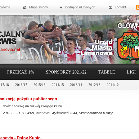
 główna
Mapa strony
Dodaj do ulubionych
Kontakt
PRZEKAŻ 1%
SPONSORZY 2021/22
TABELE
LIGI
017/18
2016/17
2015/16
2014/15
2013/14
2012/13
2011/12
anizację pożytku publicznego
dołóż cegiełkę na rozwój swojego klubu
2015-02-21 11:54:09,
limanovia
, Wyświetleń 7944, Skomentowano 0 razy
anovia - Dolny Kubin