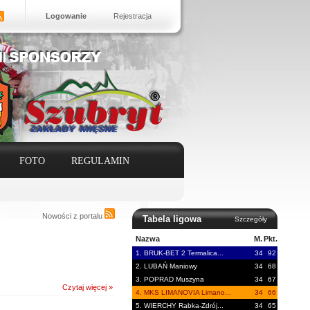
Logowanie
Rejestracja
FOTO
REGULAMIN
Nowości z portalu
Tabela ligowa
Szczegóły
Nazwa
M.
Pkt.
1. BRUK-BET 2 Termalica...
34
92
2. LUBAŃ Maniowy
34
68
3. POPRAD Muszyna
34
67
Czytaj więcej »
4. MKS LIMANOVIA Limano...
34
66
5. WIERCHY Rabka-Zdrój...
34
65