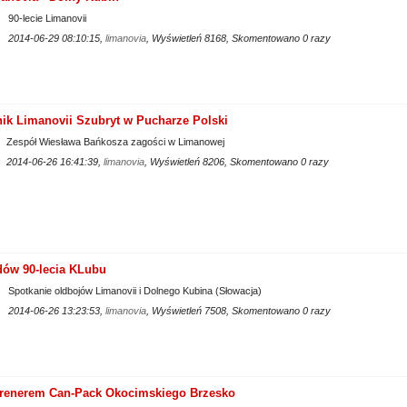
90-lecie Limanovii
2014-06-29 08:10:15,
limanovia
, Wyświetleń 8168, Skomentowano 0 razy
nik Limanovii Szubryt w Pucharze Polski
Zespół Wiesława Bańkosza zagości w Limanowej
2014-06-26 16:41:39,
limanovia
, Wyświetleń 8206, Skomentowano 0 razy
dów 90-lecia KLubu
Spotkanie oldbojów Limanovii i Dolnego Kubina (Słowacja)
2014-06-26 13:23:53,
limanovia
, Wyświetleń 7508, Skomentowano 0 razy
 trenerem Can-Pack Okocimskiego Brzesko