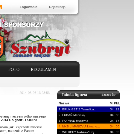
Logowanie
Rejestracja
FOTO
REGULAMIN
2014-06-26 13:23:53
Tabela ligowa
Szczegóły
Nazwa
M.
Pkt.
1. BRUK-BET 2 Termalica...
34
92
2. LUBAŃ Maniowy
34
68
 zostaną meczem oldboi naszego
 2014 r. o godz. 17.00
na
3. POPRAD Muszyna
34
67
4. MKS LIMANOVIA Limano...
34
66
ina, jak i ci przedstawiciele
stem, na czele z Panem
5. WIERCHY Rabka-Zdrój...
34
65