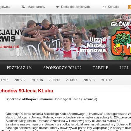
 główna
Mapa strony
Dodaj do ulubionych
Kontakt
PRZEKAŻ 1%
SPONSORZY 2021/22
TABELE
LIGI
017/18
2016/17
2015/16
2014/15
2013/14
2012/13
2011/12
chodów 90-lecia KLubu
Spotkanie oldbojów Limanovii i Dolnego Kubina (Słowacja)
Obchody 90-lecia istnienia Miejskiego Klubu Sportowego „Limanovia” zainaugurowane
klubu z oldbojami Dolnego Kubina, który odbędzie się w najbliższą sobotę
tj. 28 czerwca
Stadionie Miejskim im. Romana Szumilasa w Limanowej przy ul. Józefa Marka 34.
Ze strony naszych gości z Słowacji w spotkaniu udział wezmą byli zawodnicy Dolnego Kub
naszego partnerskiego miasta, którzy nawiązywali przed laty współpracę z naszym mia