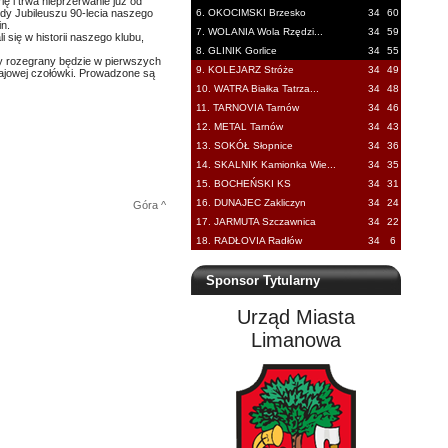
 i trwa nieprzerwanie już od
ody Jubileuszu 90-lecia naszego
6. OKOCIMSKI Brzesko
34
60
n.
7. WOLANIA Wola Rzędzi...
34
59
i się w historii naszego klubu,
8. GLINIK Gorlice
34
55
ry rozegrany będzie w pierwszych
9. KOLEJARZ Stróże
34
49
rajowej czołówki. Prowadzone są
10. WATRA Białka Tatrza...
34
48
11. TARNOVIA Tarnów
34
46
12. METAL Tarnów
34
43
13. SOKÓŁ Słopnice
34
36
14. SKALNIK Kamionka Wie...
34
35
15. BOCHEŃSKI KS
34
31
16. DUNAJEC Zakliczyn
34
24
Góra ^
17. JARMUTA Szczawnica
34
22
18. RADŁOVIA Radłów
34
6
Sponsor Tytularny
Urząd Miasta
Limanowa