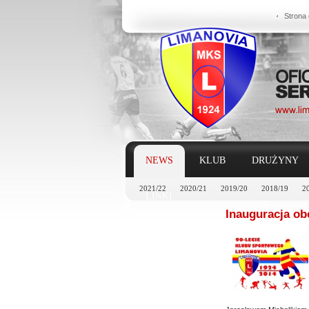
Strona
NEWS
KLUB
DRUŻYNY
2021/22
2020/21
2019/20
2018/19
2
LINKI
Inauguracja ob