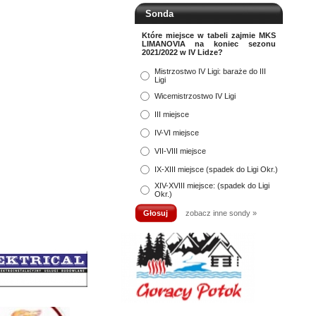
Sonda
Które miejsce w tabeli zajmie MKS
LIMANOVIA na koniec sezonu
2021/2022 w IV Lidze?
Mistrzostwo IV Ligi: baraże do III
Ligi
Wicemistrzostwo IV Ligi
III miejsce
IV-VI miejsce
VII-VIII miejsce
IX-XIII miejsce (spadek do Ligi Okr.)
XIV-XVIII miejsce: (spadek do Ligi
Okr.)
zobacz inne sondy »