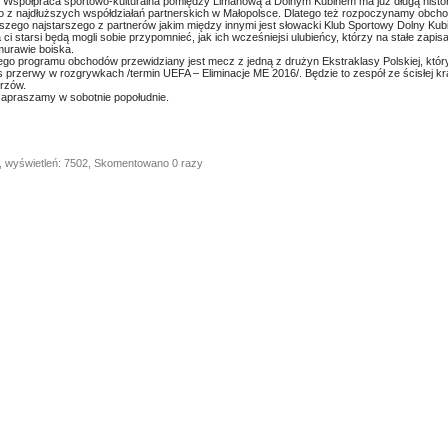
 Współpraca sportowo-kulturalna pomiędzy Limanową a Dolnym Kubinem ma już długą historię
edno z najdłuższych współdziałań partnerskich w Małopolsce. Dlatego też rozpoczynamy obch
szego najstarszego z partnerów jakim między innymi jest słowacki Klub Sportowy Dolny Kubi
ci starsi będą mogli sobie przypomnieć, jak ich wcześniejsi ulubieńcy, którzy na stałe zapisal
murawie boiska.
go programu obchodów przewidziany jest mecz z jedną z drużyn Ekstraklasy Polskiej, któ
 przerwy w rozgrywkach /termin UEFA – Eliminacje ME 2016/. Będzie to zespół ze ścisłej k
rzów.
apraszamy w sobotnie popołudnie.
, wyświetleń: 7502, Skomentowano 0 razy