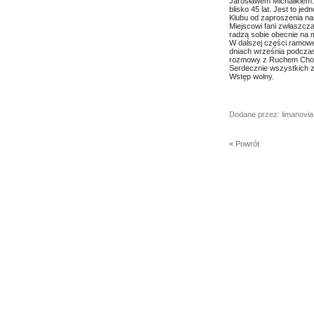
Jarosławem Michalikiem.
blisko 45 lat. Jest to j
Klubu od zaproszenia na
Miejscowi fani zwłaszcza 
radzą sobie obecnie na 
W dalszej części ramowe
dniach września podczas
rozmowy z Ruchem Cho
Serdecznie wszystkich z
Wstęp wolny.
Dodane przez: limanovia
« Powrót