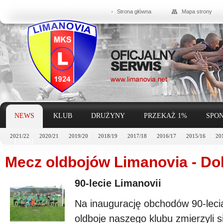
Strona główna
Mapa strony
NEWS
KLUB
DRUŻYNY
PRZEKAŻ 1%
SPON
2021/22
2020/21
2019/20
2018/19
2017/18
2016/17
2015/16
20
LINKI
Mecz oldbojów Limanovia - Do
90-lecie Limanovii
Na inaugurację obchodów 90-lec
oldboje naszego klubu zmierzyli s