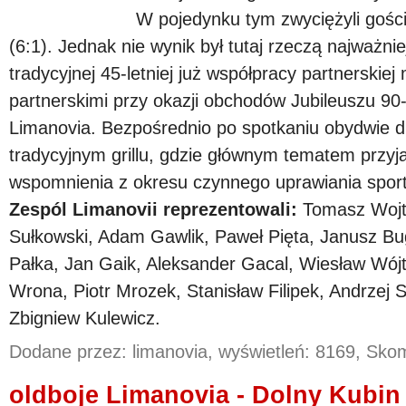
W pojedynku tym zwyciężyli gości
(6:1). Jednak nie wynik był tutaj rzeczą najważni
tradycyjnej 45-letniej już współpracy partnerski
partnerskimi przy okazji obchodów Jubileuszu 90-
Limanovia. Bezpośrednio po spotkaniu obydwie dr
tradycyjnym grillu, gdzie głównym tematem przyj
wspomnienia z okresu czynnego uprawiania sport
Zespól Limanovii reprezentowali:
Tomasz Wojt
Sułkowski, Adam Gawlik, Paweł Pięta, Janusz Bu
Pałka, Jan Gaik, Aleksander Gacal, Wiesław Wój
Wrona, Piotr Mrozek, Stanisław Filipek, Andrzej
Zbigniew Kulewicz.
Dodane przez: limanovia, wyświetleń: 8169, Sk
oldboje Limanovia - Dolny Kubin 