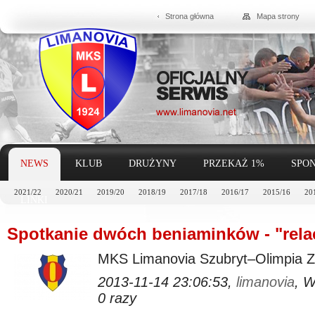
Strona główna
Mapa strony
NEWS
KLUB
DRUŻYNY
PRZEKAŻ 1%
SPON
2021/22
2020/21
2019/20
2018/19
2017/18
2016/17
2015/16
20
LINKI
Spotkanie dwóch beniaminków - "rela
MKS Limanovia Szubryt–Olimpia 
2013-11-14 23:06:53,
limanovia
, 
0 razy