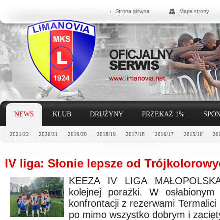
Strona główna
Mapa strony
NEWS
KLUB
DRUŻYNY
PRZEKAŻ 1%
SPON
2021/22
2020/21
2019/20
2018/19
2017/18
2016/17
2015/16
20
LINKI
IV liga: Słonie lepsze od Trójkolorowy
KEEZA IV LIGA MAŁOPOLSKA-
kolejnej porażki. W osłabionym 
konfrontacji z rezerwami Termalici
po mimo wszystko dobrym i zacięt