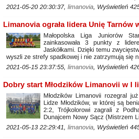
2021-05-20 20:30:37,
limanovia
, Wyświetleń 42
Limanovia ograła lidera Unię Tarnów 
Małopolska Liga Juniorów Star
zainkasowała 3 punkty z lider
Jaskółkami. Dzięki temu zwycięst
wyszli ze strefy spadkowej i nie zatrzymują się 
2021-05-15 23:37:55,
limanovia
, Wyświetleń 42
Dobry start Młodzików Limanovii w I l
Młodzików Limanovii rozegral ju
Lidze Młodzików, w której są ben
2:2, Trójkolorowi zagrali z Pod
Dunajcem Nowy Sącz (Mistrzem Lig
2021-05-13 22:29:41,
limanovia
, Wyświetleń 44