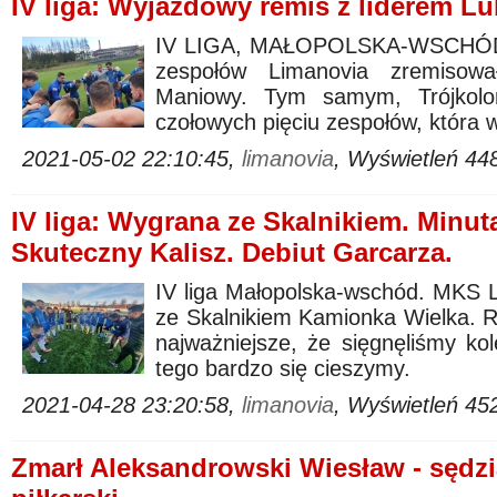
IV liga: Wyjazdowy remis z liderem 
IV LIGA, MAŁOPOLSKA-WSCHÓD.
zespołów Limanovia zremisow
Maniowy. Tym samym, Trójkolor
czołowych pięciu zespołów, która wa
2021-05-02 22:10:45,
limanovia
, Wyświetleń 44
IV liga: Wygrana ze Skalnikiem. Minuta
Skuteczny Kalisz. Debiut Garcarza.
IV liga Małopolska-wschód. MKS 
ze Skalnikiem Kamionka Wielka. Ry
najważniejsze, że sięgnęliśmy ko
tego bardzo się cieszymy.
2021-04-28 23:20:58,
limanovia
, Wyświetleń 45
Zmarł Aleksandrowski Wiesław - sędzia