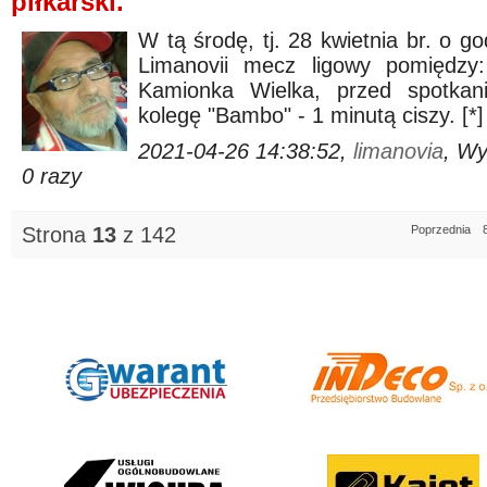
piłkarski.
W tą środę, tj. 28 kwietnia br. o g
Limanovii mecz ligowy pomięd
Kamionka Wielka, przed spotkan
kolegę "Bambo" - 1 minutą ciszy. [*]
2021-04-26 14:38:52,
limanovia
, W
0 razy
Strona
13
z 142
Poprzednia