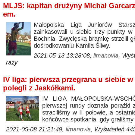
MLJS: kapitan drużyny Michał Garcarz
em.
Małopolska Liga Juniorów Starsz
zainkasowali u siebie trzy punkty
Bochnia. Zwycięską bramkę strzelił g
dośrodkowaniu Kamila Śliwy.
2021-05-13 13:28:08,
limanovia
, Wyś
razy
IV liga: pierwsza przegrana u siebie w
polegli z Jaskółkami.
IV LIGA MAŁOPOLSKA-WSCHÓD
pierwszej rundy doznała porażki 
straciliśmy w II połowie, a ostatn
końcówce spotkania, gdy graliśmy 
2021-05-08 21:21:49,
limanovia
, Wyświetleń 44