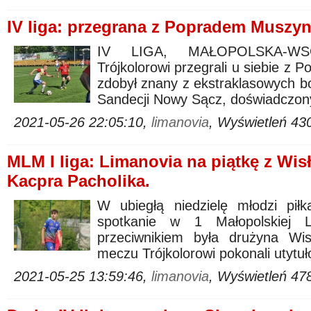
IV liga: przegrana z Popradem Muszyn
IV LIGA, MAŁOPOLSKA-WSC
Trójkolorowi przegrali u siebie z
zdobył znany z ekstraklasowych bo
Sandecji Nowy Sącz, doświadczon
2021-05-26 22:05:10,
limanovia
, Wyświetleń 43
MLM I liga: Limanovia na piątkę z Wisł
Kacpra Pacholika.
W ubiegłą niedzielę młodzi piłka
spotkanie w 1 Małopolskiej
przeciwnikiem była drużyna Wi
meczu Trójkolorowi pokonali utytuł
2021-05-25 13:59:46,
limanovia
, Wyświetleń 47