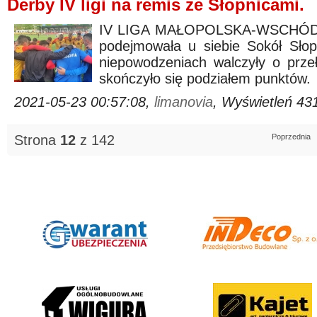
Derby IV ligi na remis ze Słopnicami.
IV LIGA MAŁOPOLSKA-WSCHÓD (g
podejmowała u siebie Sokół Słop
niepowodzeniach walczyły o prze
skończyło się podziałem punktów.
2021-05-23 00:57:08,
limanovia
, Wyświetleń 43
Strona
12
z 142
Poprzednia