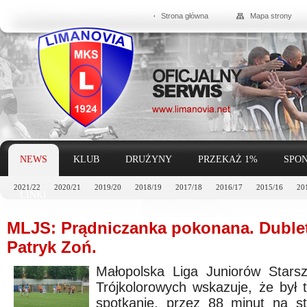
Strona główna
Mapa strony
NEWS
KLUB
DRUŻYNY
PRZEKAŻ 1%
SPON
2021/22
2020/21
2019/20
2018/19
2017/18
2016/17
2015/16
20
LINKI
MLJS: Prądniczanka pokonana. Dublet
Patryk Zoń.
Małopolska Liga Juniorów Starsz
Trójkolorowych wskazuje, że był 
spotkanie, przez 88 minut na st