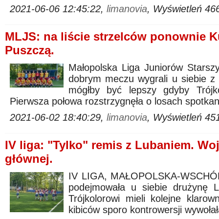
2021-06-06 12:45:22,
limanovia
, Wyświetleń 46
MLJS: na liście strzelców ponownie Ku
Puszczą.
Małopolska Liga Juniorów Starszy
dobrym meczu wygrali u siebie z
mógłby być lepszy gdyby Trójkol
Pierwsza połowa rozstrzygnęła o losach spotkan
2021-06-02 18:40:29,
limanovia
, Wyświetleń 45
IV liga: "Tylko" remis z Lubaniem. Woj
głównej.
IV LIGA, MAŁOPOLSKA-WSCHÓD, 
podejmowała u siebie drużynę L
Trójkolorowi mieli kolejne klaro
kibiców sporo kontrowersji wywoła