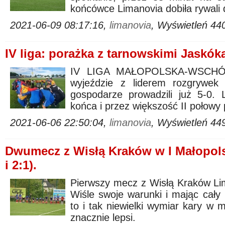
końcówce Limanovia dobiła rywal
2021-06-09 08:17:16,
limanovia
, Wyświetleń 44
IV liga: porażka z tarnowskimi Jaskók
IV LIGA MAŁOPOLSKA-WSCHÓD.
wyjeździe z liderem rozgrywek
gospodarze prowadzili już 5-0. 
końca i przez większość II połowy
2021-06-06 22:50:04,
limanovia
, Wyświetleń 44
Dwumecz z Wisłą Kraków w I Małopols
i 2:1).
Pierwszy mecz z Wisłą Kraków Lim
Wiśle swoje warunki i mając cały
to i tak niewielki wymiar kary w 
znacznie lepsi.