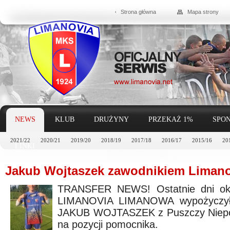
Strona główna
Mapa strony
NEWS
KLUB
DRUŻYNY
PRZEKAŻ 1%
SPON
2021/22
2020/21
2019/20
2018/19
2017/18
2016/17
2015/16
20
LINKI
Jakub Wojtaszek zawodnikiem Limanov
TRANSFER NEWS! Ostatnie dni oki
LIMANOVIA LIMANOWA wypożyczył n
JAKUB WOJTASZEK z Puszczy Niepoł
na pozycji pomocnika.