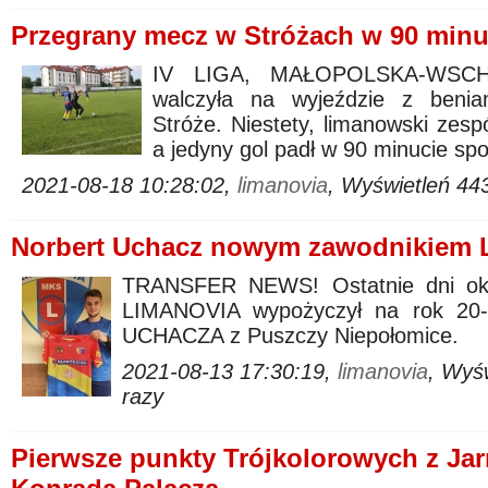
Przegrany mecz w Stróżach w 90 minu
IV LIGA, MAŁOPOLSKA-WSCHÓ
walczyła na wyjeździe z benia
Stróże. Niestety, limanowski zesp
a jedyny gol padł w 90 minucie sp
2021-08-18 10:28:02,
limanovia
, Wyświetleń 44
Norbert Uchacz nowym zawodnikiem L
TRANSFER NEWS! Ostatnie dni oki
LIMANOVIA wypożyczył na rok 20
UCHACZA z Puszczy Niepołomice.
2021-08-13 17:30:19,
limanovia
, Wyś
razy
Pierwsze punkty Trójkolorowych z Jar