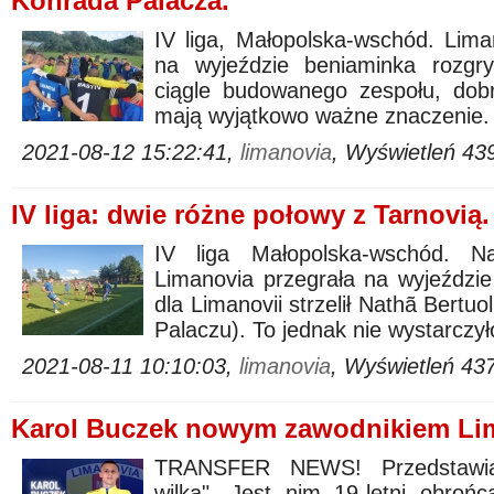
Konrada Palacza.
IV liga, Małopolska-wschód. Lima
na wyjeździe beniaminka rozgr
ciągle budowanego zespołu, dob
mają wyjątkowo ważne znaczenie.
2021-08-12 15:22:41,
limanovia
, Wyświetleń 43
IV liga: dwie różne połowy z Tarnovią.
IV liga Małopolska-wschód. 
Limanovia przegrała na wyjeździe
dla Limanovii strzelił Nathã Bertuo
Palaczu). To jednak nie wystarczył
2021-08-11 10:10:03,
limanovia
, Wyświetleń 43
Karol Buczek nowym zawodnikiem Lim
TRANSFER NEWS! Przedstawi
wilka". Jest nim 19-letni obroń