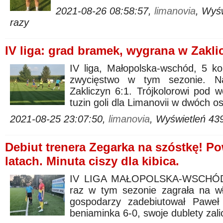
2021-08-26 08:58:57,
limanovia
, Wyś
razy
IV liga: grad bramek, wygrana w Zakli
IV liga, Małopolska-wschód, 5 kol
zwycięstwo w tym sezonie. N
Zakliczyn 6:1. Trójkolorowi pod 
tuzin goli dla Limanovii w dwóch o
2021-08-25 23:07:50,
limanovia
, Wyświetleń 43
Debiut trenera Zegarka na szóstkę! P
latach. Minuta ciszy dla kibica.
IV LIGA MAŁOPOLSKA-WSCHÓD, 4
raz w tym sezonie zagrała na wł
gospodarzy zadebiutował Paweł 
beniaminka 6-0, swoje dublety zalic