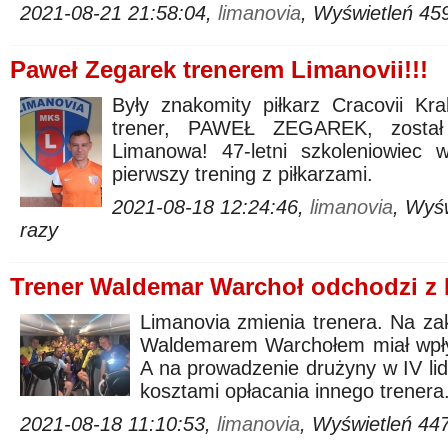
2021-08-21 21:58:04,
limanovia
, Wyświetleń 45
Paweł Zegarek trenerem Limanovii!!!
Były znakomity piłkarz Cracovii Kra
trener, PAWEŁ ZEGAREK, został t
Limanowa! 47-letni szkoleniowiec 
pierwszy trening z piłkarzami.
2021-08-18 12:24:46,
limanovia
, Wyś
razy
Trener Waldemar Warchoł odchodzi z 
Limanovia zmienia trenera. Na za
Waldemarem Warchołem miał wpływ 
A na prowadzenie drużyny w IV lid
kosztami opłacania innego trenera
2021-08-18 11:10:53,
limanovia
, Wyświetleń 44