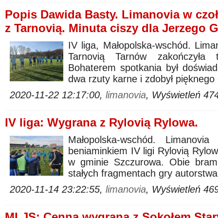
Popis Dawida Basty. Limanovia w czoł
z Tarnovią. Minuta ciszy dla Jerzego 
IV liga, Małopolska-wschód. Lima
Tarnovią Tarnów zakończyła te
Bohaterem spotkania był doświa
dwa rzuty karne i zdobył pięknego 
2020-11-22 12:17:00,
limanovia
, Wyświetleń 47
IV liga: Wygrana z Rylovią Rylowa.
Małopolska-wschód. Limanovia
beniaminkiem IV ligi Rylovią Rylo
w gminie Szczurowa. Obie bramk
stałych fragmentach gry autorstwa
2020-11-14 23:22:55,
limanovia
, Wyświetleń 46
MLJS: Cenna wygrana z Sokołem Star