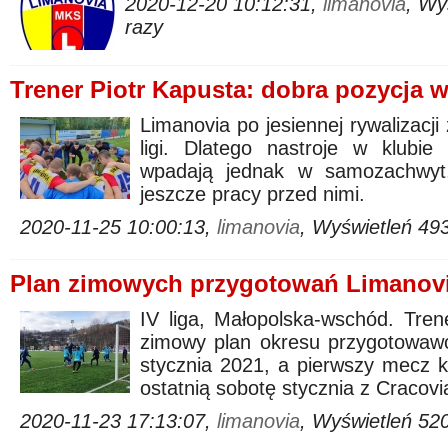
2020-12-20 10:12:31,
limanovia
, Wy
razy
Trener Piotr Kapusta: dobra pozycja 
Limanovia po jesiennej rywalizacji 
ligi. Dlatego nastroje w klubie
wpadają jednak w samozachwyt,
jeszcze pracy przed nimi.
2020-11-25 10:00:13,
limanovia
, Wyświetleń 49
Plan zimowych przygotowań Limanovi
IV liga, Małopolska-wschód. Tren
zimowy plan okresu przygotowawc
stycznia 2021, a pierwszy mecz ko
ostatnią sobotę stycznia z Cracovią
2020-11-23 17:13:07,
limanovia
, Wyświetleń 52