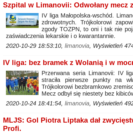
Szpital w Limanovii: Odwołany mecz 
IV liga Małopolska-wschód. Limano
zdrowotnych. Trójkolorowi zapow
zgody TOZPN, to oni i tak nie po
zaświadczenia lekarskie i o kwarantannie.
2020-10-29 18:53:10,
limanovia
, Wyświetleń 47
IV liga: bez bramek z Wolanią i w mo
Przerwana seria Limanovii: IV li
straciła pierwsze punkty na w
Trójkolorowi bezbramkowo zremiso
Mecz odbył się niestety bez kibicó
2020-10-24 18:41:54,
limanovia
, Wyświetleń 49
MLJS: Gol Piotra Liptaka dał zwycięs
Profi.