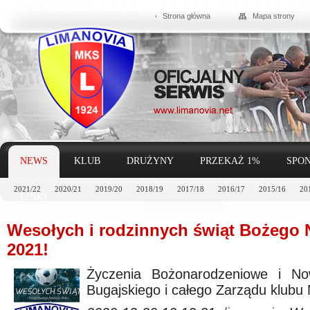
Strona główna
Mapa strony
NEWS
KLUB
DRUŻYNY
PRZEKAŻ 1%
SPON
2021/22
2020/21
2019/20
2018/19
2017/18
2016/17
2015/16
20
LINKI
Wesołych i rodzinnych świąt Bożego 
2021!
Życzenia Bożonarodzeniowe i N
Bugajskiego i całego Zarządu klu