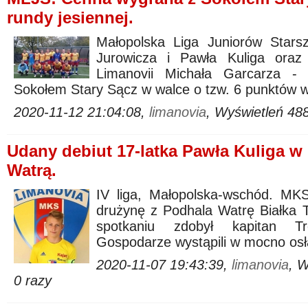
rundy jesiennej.
Małopolska Liga Juniorów Starsz
Jurowicza i Pawła Kuliga oraz
Limanovii Michała Garcarza - 
Sokołem Stary Sącz w walce o tzw. 6 punktów w 
2020-11-12 21:04:08,
limanovia
, Wyświetleń 48
Udany debiut 17-latka Pawła Kuliga w 
Watrą.
IV liga, Małopolska-wschód. MK
drużynę z Podhala Watrę Białka 
spotkaniu zdobył kapitan Tr
Gospodarze wystąpili w mocno osł
2020-11-07 19:43:39,
limanovia
, 
0 razy