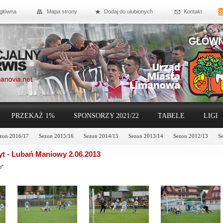
 główna
Mapa strony
Dodaj do ulubionych
Kontakt
PRZEKAŻ 1%
SPONSORZY 2021/22
TABELE
LIGI
zon 2016/17
Sezon 2015/16
Sezon 2014/15
Sezon 2013/14
Sezon 2012/13
S
t - Lubań Maniowy 2.06.2013
o"