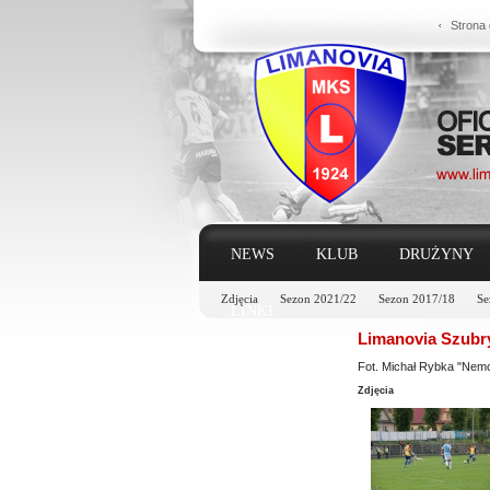
Strona
NEWS
KLUB
DRUŻYNY
Zdjęcia
Sezon 2021/22
Sezon 2017/18
Se
LINKI
Limanovia Szubry
Fot. Michał Rybka "Nem
Zdjęcia