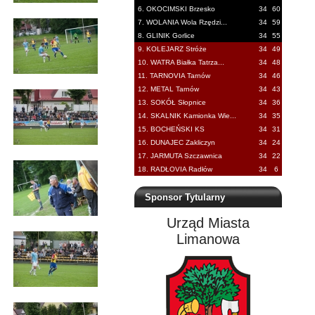
6. OKOCIMSKI Brzesko
34
60
7. WOLANIA Wola Rzędzi...
34
59
8. GLINIK Gorlice
34
55
9. KOLEJARZ Stróże
34
49
10. WATRA Białka Tatrza...
34
48
11. TARNOVIA Tarnów
34
46
12. METAL Tarnów
34
43
13. SOKÓŁ Słopnice
34
36
14. SKALNIK Kamionka Wie...
34
35
15. BOCHEŃSKI KS
34
31
16. DUNAJEC Zakliczyn
34
24
17. JARMUTA Szczawnica
34
22
18. RADŁOVIA Radłów
34
6
Sponsor Tytularny
Urząd Miasta
Limanowa