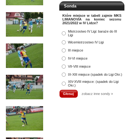
Sonda
Które miejsce w tabeli zajmie MKS
LIMANOVIA na koniec sezonu
2021/2022 w IV Lidze?
Mistrzostwo IV Ligi: baraże do III
Ligi
Wicemistrzostwo IV Ligi
III miejsce
IV-VI miejsce
VII-VIII miejsce
IX-XIII miejsce (spadek do Ligi Okr.)
XIV-XVIII miejsce: (spadek do Ligi
Okr.)
zobacz inne sondy »