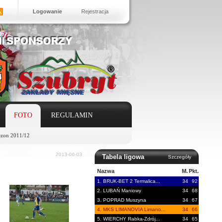
Logowanie
Rejestracja
FOTO
REGULAMIN
ezon 2011/12
2013-06-03
Tabela ligowa
Szczegóły
Nazwa
M.
Pkt.
1. BRUK-BET 2 Termalica...
34
92
2. LUBAŃ Maniowy
34
68
3. POPRAD Muszyna
34
67
4. MKS LIMANOVIA Limano...
34
66
5. WIERCHY Rabka-Zdrój...
34
65