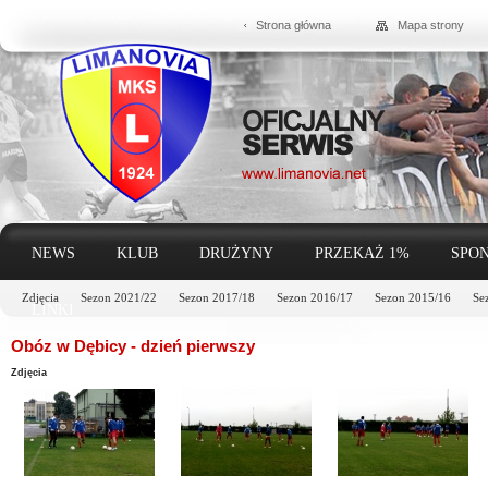
Strona główna
Mapa strony
NEWS
KLUB
DRUŻYNY
PRZEKAŻ 1%
SPON
Zdjęcia
Sezon 2021/22
Sezon 2017/18
Sezon 2016/17
Sezon 2015/16
Se
LINKI
Obóz w Dębicy - dzień pierwszy
Zdjęcia