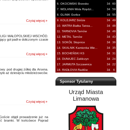
6. OKOCIMSKI Brzesko
34
60
7. WOLANIA Wola Rzędzi...
34
59
8. GLINIK Gorlice
34
55
9. KOLEJARZ Stróże
34
49
Czytaj więcej »
10. WATRA Białka Tatrza...
34
48
11. TARNOVIA Tarnów
34
46
ną IV LIGI MAŁOPOLSKIEJ-WSCHÓD.
12. METAL Tarnów
34
43
ący gol padł w doliczonym czasie
13. SOKÓŁ Słopnice
34
36
14. SKALNIK Kamionka Wie...
34
35
15. BOCHEŃSKI KS
34
31
Czytaj więcej »
16. DUNAJEC Zakliczyn
34
24
17. JARMUTA Szczawnica
34
22
 pod drugiej żółtej dla Arsena.
18. RADŁOVIA Radłów
34
6
było aż dziesięciu młodzieżowców.
Sponsor Tytularny
Urząd Miasta
Limanowa
Czytaj więcej »
cie objęli prowadzenie już na
być bramki. W końcówce Poprad