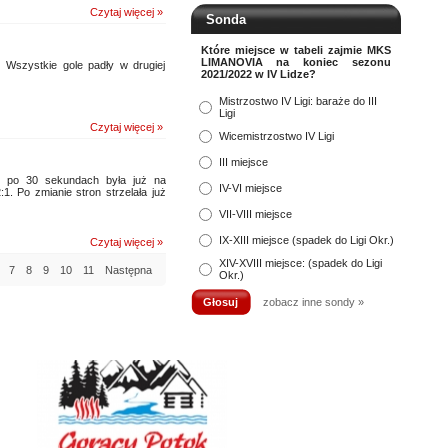
Czytaj więcej »
Sonda
Które miejsce w tabeli zajmie MKS
LIMANOVIA na koniec sezonu
szystkie gole padły w drugiej
2021/2022 w IV Lidze?
Mistrzostwo IV Ligi: baraże do III
Ligi
Czytaj więcej »
Wicemistrzostwo IV Ligi
III miejsce
 po 30 sekundach była już na
IV-VI miejsce
1. Po zmianie stron strzelała już
VII-VIII miejsce
IX-XIII miejsce (spadek do Ligi Okr.)
Czytaj więcej »
XIV-XVIII miejsce: (spadek do Ligi
7
8
9
10
11
Następna
Okr.)
zobacz inne sondy »