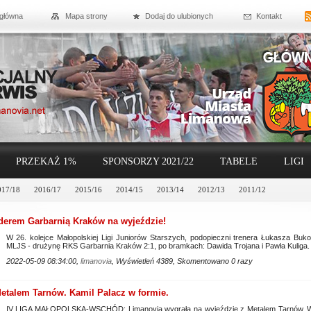
 główna
Mapa strony
Dodaj do ulubionych
Kontakt
PRZEKAŻ 1%
SPONSORZY 2021/22
TABELE
LIGI
017/18
2016/17
2015/16
2014/15
2013/14
2012/13
2011/12
derem Garbarnią Kraków na wyjeździe!
W 26. kolejce Małopolskiej Ligi Juniorów Starszych, podopieczni trenera Łukasza Buko
MLJS - drużynę RKS Garbarnia Kraków 2:1, po bramkach: Dawida Trojana i Pawła Kuliga.
2022-05-09 08:34:00,
limanovia
, Wyświetleń 4389, Skomentowano 0 razy
talem Tarnów. Kamil Palacz w formie.
IV LIGA MAŁOPOLSKA-WSCHÓD: Limanovia wygrała na wyjeździe z Metalem Tarnów. W 