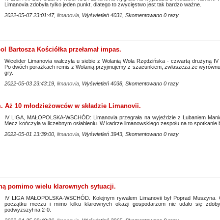
Limanovia zdobyła tylko jeden punkt, dlatego to zwycięstwo jest tak bardzo ważne.
2022-05-07 23:01:47,
limanovia
, Wyświetleń 4031, Skomentowano 0 razy
ol Bartosza Kościółka przełamał impas.
Wicelider Limanovia walczyła u siebie z Wolanią Wola Rzędzińska - czwartą druży
Po dwóch porażkach remis z Wolanią przyjmujemy z szacunkiem, zwłaszcza że wyrównuj
gry.
2022-05-03 23:43:19,
limanovia
, Wyświetleń 4038, Skomentowano 0 razy
. Aż 10 młodzieżowców w składzie Limanovii.
IV LIGA, MAŁOPOLSKA-WSCHÓD: Limanovia przegrała na wyjeździe z Lubaniem Maniowy
Mecz kończyła w liczebnym osłabieniu. W kadrze limanowskiego zespołu na to spotkanie 
2022-05-01 13:39:00,
limanovia
, Wyświetleń 3943, Skomentowano 0 razy
ą pomimo wielu klarownych sytuacji.
IV LIGA MAŁOPOLSKA-WSCHÓD. Kolejnym rywalem Limanovii był Poprad Muszyna. Goś
początku meczu i mimo kilku klarownych okazji gospodarzom nie udało się zdo
podwyższył na 2-0.