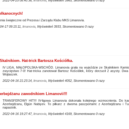
2022-04-25 08:40:36,
limanovia
, Wyświetleń 3965, Skomentowano 0 razy
elkanocnych!
nia świąteczne od Prezesa i Zarządu Klubu MKS Limanovia.
04-17 09:15:11,
limanovia
, Wyświetleń 3933, Skomentowano 0 razy
kalnikiem. Hat-trick Bartosza Kościółka.
IV LIGA, MAŁOPOLSKA-WSCHÓD. Limanovia grała na wyjeździe ze Skalnikiem Kamion
zwycięstwo 7-0! Hat-tricka zanotował Bartosz Kościółek, który dorzucił 2 asysty. Dwa
Wojtaszek.
2022-04-16 21:23:14,
limanovia
, Wyświetleń 4052, Skomentowano 0 razy
erbejdżanu zawodnikiem Limanovii!!!
TRANSFEROWY HIT!!! IV-ligowa Limanovia dokonała kolejnego wzmocnienia. Do kadr
Azerbejdżanu, Elgün Nabiyev. To piłkarz z dwoma paszportami: z Azerbejdżanu i Turc
napastnik.
2022-04-16 19:27:47,
limanovia
, Wyświetleń 4169, Skomentowano 0 razy