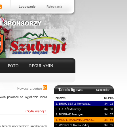
Logowanie
Rejestracja
FOTO
REGULAMIN
Nowości z portalu
Tabela ligowa
Szczegóły
wca pokonali na wyjeździe lidera
Nazwa
M.
Pkt.
1. BRUK-BET 2 Termalica...
34
92
2. LUBAŃ Maniowy
34
68
Czytaj więcej »
3. POPRAD Muszyna
34
67
4. MKS LIMANOVIA Limano...
34
66
5. WIERCHY Rabka-Zdrój...
34
65
trzech poprzednich spotkaniach