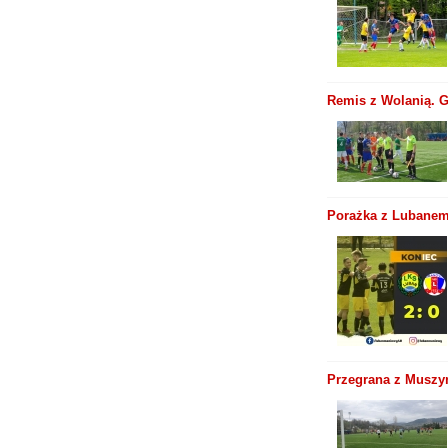
Remis z Wolanią. G
Porażka z Lubanem
Przegrana z Muszyn