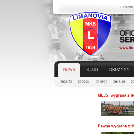
Strona
NEWS
KLUB
DRUŻYNY
2021/22
2020/21
2019/20
2018/19
2
LINKI
MLJS: wygrana z li
Pewna wygrana z Me