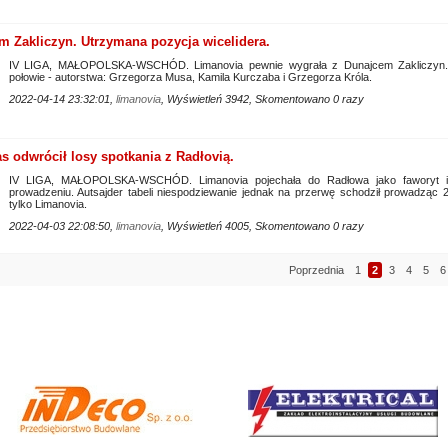
 Zakliczyn. Utrzymana pozycja wicelidera.
IV LIGA, MAŁOPOLSKA-WSCHÓD. Limanovia pewnie wygrała z Dunajcem Zakliczyn. W
połowie - autorstwa: Grzegorza Musa, Kamila Kurczaba i Grzegorza Króla.
2022-04-14 23:32:01,
limanovia
, Wyświetleń 3942, Skomentowano 0 razy
as odwrócił losy spotkania z Radłovią.
IV LIGA, MAŁOPOLSKA-WSCHÓD. Limanovia pojechała do Radłowa jako faworyt i
prowadzeniu. Autsajder tabeli niespodziewanie jednak na przerwę schodził prowadząc 2:
tylko Limanovia.
2022-04-03 22:08:50,
limanovia
, Wyświetleń 4005, Skomentowano 0 razy
Poprzednia
1
2
3
4
5
6