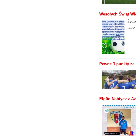
Wesołych Świąt Wi
Życze
2022-
Pewne 3 punkty ze S
Elgün Nabiyev z Az