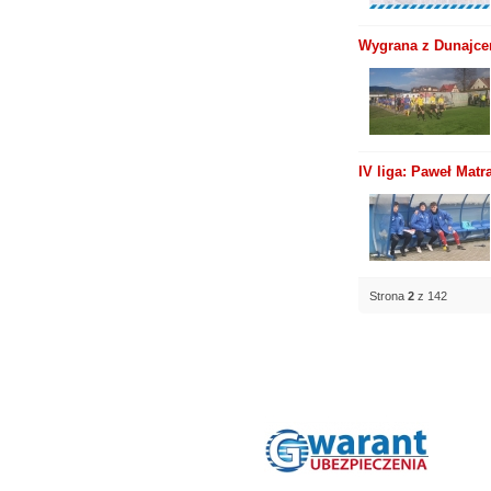
Wygrana z Dunajcem
IV liga: Paweł Matr
Strona
2
z 142