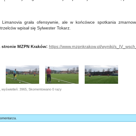
e Limanovia grała ofensywnie, ale w końcówce spotkania zmarnowa
trzelców wpisał się Sylwester Tokarz.
na stronie MZPN Kraków:
https://www.mzpnkrakow.pl/wyniki/s_IV_wsc
, wyświetleń: 3965, Skomentowano 0 razy
komentarza.