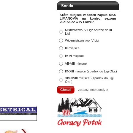
Sonda
Które miejsce w tabeli zajmie MKS
LIMANOVIA na koniec sezonu
2021/2022 w IV Lidze?
Mistrzostwo IV Ligi: baraże do III
Ligi
Wicemistrzostwo IV Ligi
III miejsce
IV-VI miejsce
VII-VIII miejsce
IX-XIII miejsce (spadek do Ligi Okr.)
XIV-XVIII miejsce: (spadek do Ligi
Okr.)
zobacz inne sondy »