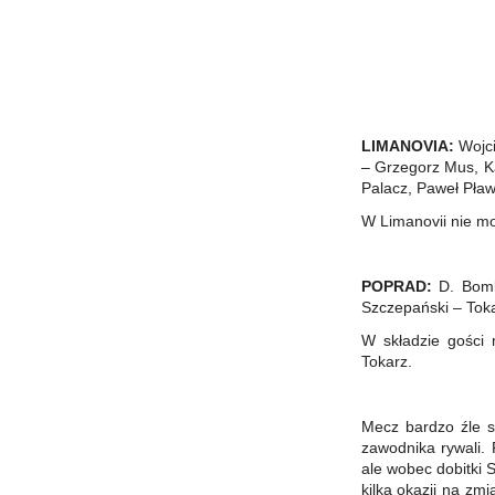
LIMANOVIA:
Wojci
– Grzegorz Mus, Ka
Palacz, Paweł Pław
W Limanovii nie mog
POPRAD:
D. Bomb
Szczepański – Toka
W składzie gości 
Tokarz.
Mecz bardzo źle si
zawodnika rywali. 
ale wobec dobitki S
kilka okazji na zmi