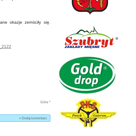
ne okazje zemściły się.
h_2122
Góra ^
» Dodaj komentarz