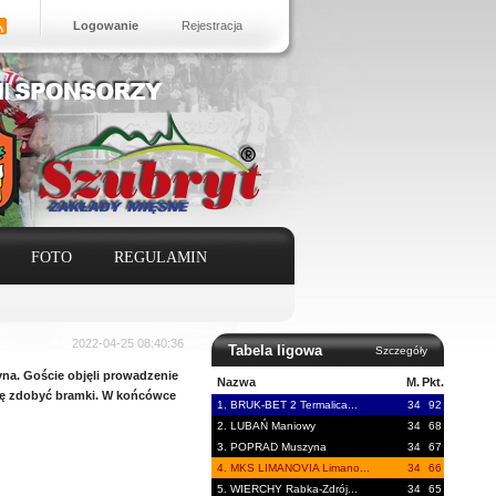
Logowanie
Rejestracja
FOTO
REGULAMIN
2022-04-25 08:40:36
Tabela ligowa
Szczegóły
. Goście objęli prowadzenie
Nazwa
M.
Pkt.
się zdobyć bramki. W końcówce
1. BRUK-BET 2 Termalica...
34
92
2. LUBAŃ Maniowy
34
68
3. POPRAD Muszyna
34
67
4. MKS LIMANOVIA Limano...
34
66
5. WIERCHY Rabka-Zdrój...
34
65