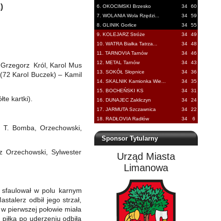
)
6. OKOCIMSKI Brzesko
34
60
7. WOLANIA Wola Rzędzi...
34
59
8. GLINIK Gorlice
34
55
9. KOLEJARZ Stróże
34
49
10. WATRA Białka Tatrza...
34
48
11. TARNOVIA Tarnów
34
46
12. METAL Tarnów
34
43
,Grzegorz Król, Karol Mus
13. SOKÓŁ Słopnice
34
36
(72 Karol Buczek) – Kamil
14. SKALNIK Kamionka Wie...
34
35
15. BOCHEŃSKI KS
34
31
te kartki).
16. DUNAJEC Zakliczyn
34
24
17. JARMUTA Szczawnica
34
22
18. RADŁOVIA Radłów
34
6
, T. Bomba, Orzechowski,
Sponsor Tytularny
z Orzechowski, Sylwester
Urząd Miasta
Limanowa
k sfaulował w polu karnym
talerz odbił jego strzał,
 w pierwszej połowie miała
k piłka po uderzeniu odbiła