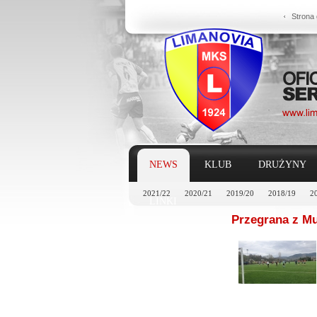
Strona
NEWS
KLUB
DRUŻYNY
2021/22
2020/21
2019/20
2018/19
2
LINKI
Przegrana z Mu