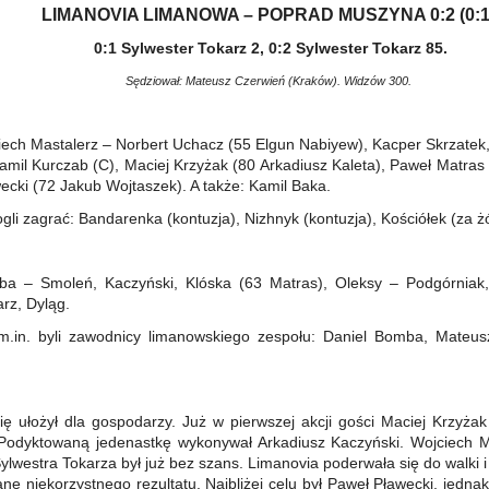
LIMANOVIA LIMANOWA – POPRAD MUSZYNA 0:2 (0:1
0:1 Sylwester Tokarz 2, 0:2 Sylwester Tokarz 85.
Sędziował: Mateusz Czerwień (Kraków). Widzów 300.
ech Mastalerz – Norbert Uchacz (55 Elgun Nabiyew), Kacper Skrzatek
mil Kurczab (C), Maciej Krzyżak (80 Arkadiusz Kaleta), Paweł Matras 
ecki (72 Jakub Wojtaszek). A także: Kamil Baka.
li zagrać: Bandarenka (kontuzja), Nizhnyk (kontuzja), Kościółek (za żół
a – Smoleń, Kaczyński, Klóska (63 Matras), Oleksy – Podgórniak
rz, Dyląg.
m.in. byli zawodnicy limanowskiego zespołu: Daniel Bomba, Mateus
ę ułożył dla gospodarzy. Już w pierwszej akcji gości Maciej Krzyża
Podyktowaną jedenastkę wykonywał Arkadiusz Kaczyński. Wojciech Mas
ylwestra Tokarza był już bez szans. Limanovia poderwała się do walki i
anę niekorzystnego rezultatu. Najbliżej celu był Paweł Pławecki, jedna