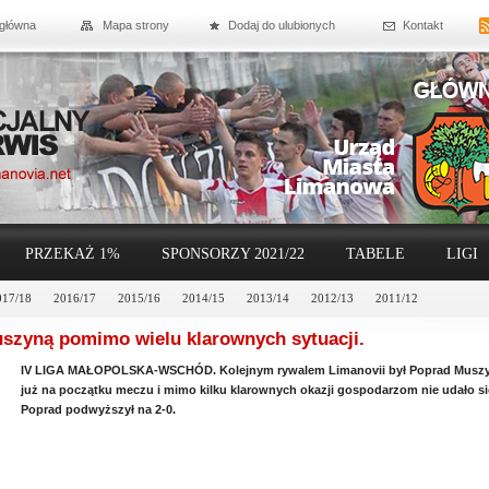
 główna
Mapa strony
Dodaj do ulubionych
Kontakt
PRZEKAŻ 1%
SPONSORZY 2021/22
TABELE
LIGI
017/18
2016/17
2015/16
2014/15
2013/14
2012/13
2011/12
szyną pomimo wielu klarownych sytuacji.
IV LIGA MAŁOPOLSKA-WSCHÓD. Kolejnym rywalem Limanovii był Poprad Muszyna
już na początku meczu i mimo kilku klarownych okazji gospodarzom nie udało 
Poprad podwyższył na 2-0.