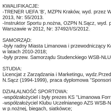
KWALIFIKACJE:
-TRENER UEFA 'B', MZPN Kraków, wyd. przez 
2013, Nr: 55/2013.
-Instruktor Sportu p.nożna, OZPN N.Sącz, wyd. pr
Warszawie w 2012, Nr: 37492/I/S/2012.
SAMORZĄD:
-były radny Miasta Limanowa i przewodniczący Kom
w latach 2010-2018;
-były przew. Samorządu Studenckiego WSB-NLU
STUDIA:
Licencjat z Zarządzania i Marketingu, wydz.Prz
N.Sącz (1994-1999), praca dyplomowa "Sponsorin
DZIAŁALNOŚĆ SPORTOWA:
-współzałożyciel i były prezes KS "Limanowa Forr
-współzałożyciel Klubu Uczelnianego AZS WSB-N
w p.nożnej, biegach, siatkówce;