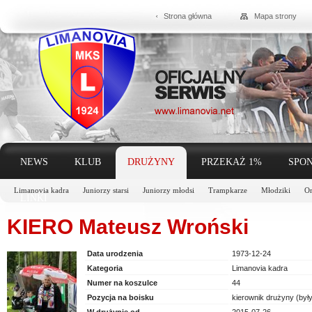
Strona główna
Mapa strony
NEWS
KLUB
DRUŻYNY
PRZEKAŻ 1%
SPON
Limanovia kadra
Juniorzy starsi
Juniorzy młodsi
Trampkarze
Młodziki
Or
LINKI
KIERO Mateusz Wroński
Data urodzenia
1973-12-24
Kategoria
Limanovia kadra
Numer na koszulce
44
Pozycja na boisku
kierownik drużyny (były