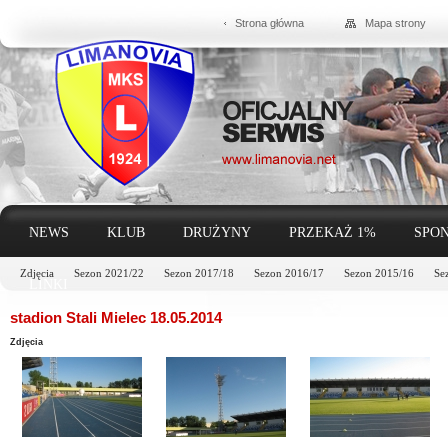
Strona główna
Mapa strony
NEWS
KLUB
DRUŻYNY
PRZEKAŻ 1%
SPON
Zdjęcia
Sezon 2021/22
Sezon 2017/18
Sezon 2016/17
Sezon 2015/16
Se
LINKI
stadion Stali Mielec 18.05.2014
Zdjęcia