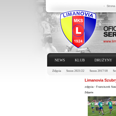
Strona
NEWS
KLUB
DRUŻYNY
Zdjęcia
Sezon 2021/22
Sezon 2017/18
Se
LINKI
Limanovia Szubr
zdjęcia - Franciszek Na
Zdjęcia