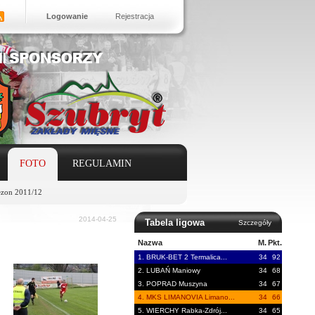
Logowanie
Rejestracja
FOTO
REGULAMIN
ezon 2011/12
2014-04-25
Tabela ligowa
Szczegóły
Nazwa
M.
Pkt.
1. BRUK-BET 2 Termalica...
34
92
2. LUBAŃ Maniowy
34
68
3. POPRAD Muszyna
34
67
4. MKS LIMANOVIA Limano...
34
66
5. WIERCHY Rabka-Zdrój...
34
65