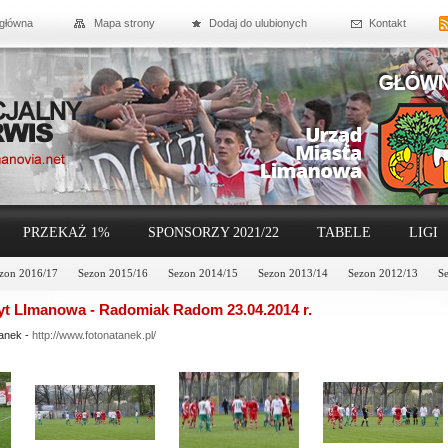
 główna
Mapa strony
Dodaj do ulubionych
Kontakt
PRZEKAŻ 1%
SPONSORZY 2021/22
TABELE
LIGI
zon 2016/17
Sezon 2015/16
Sezon 2014/15
Sezon 2013/14
Sezon 2012/13
S
yt LImanowa - Radomiak Radom 23.04.2014 r.
tanek -
http://www.fotonatanek.pl/