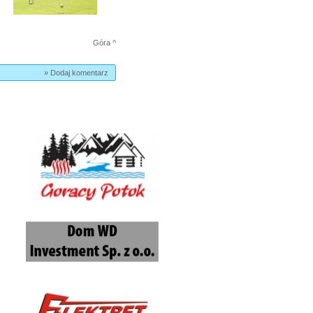
Góra ^
» Dodaj komentarz