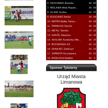
6. OKOCIMSKI Brzesko
34
60
7. WOLANIA Wola Rzędzi...
34
59
8. GLINIK Gorlice
34
55
9. KOLEJARZ Stróże
34
49
10. WATRA Białka Tatrza...
34
48
11. TARNOVIA Tarnów
34
46
12. METAL Tarnów
34
43
13. SOKÓŁ Słopnice
34
36
14. SKALNIK Kamionka Wie...
34
35
15. BOCHEŃSKI KS
34
31
16. DUNAJEC Zakliczyn
34
24
17. JARMUTA Szczawnica
34
22
18. RADŁOVIA Radłów
34
6
Sponsor Tytularny
Urząd Miasta
Limanowa