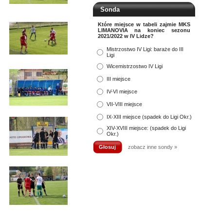
Sonda
Które miejsce w tabeli zajmie MKS
LIMANOVIA na koniec sezonu
2021/2022 w IV Lidze?
Mistrzostwo IV Ligi: baraże do III
Ligi
Wicemistrzostwo IV Ligi
III miejsce
IV-VI miejsce
VII-VIII miejsce
IX-XIII miejsce (spadek do Ligi Okr.)
XIV-XVIII miejsce: (spadek do Ligi
Okr.)
zobacz inne sondy »