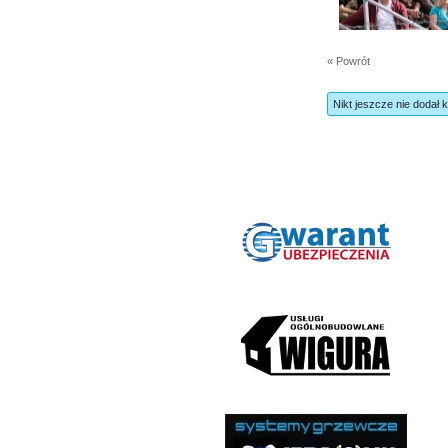
« Powrót
Nikt jeszcze nie dodał 