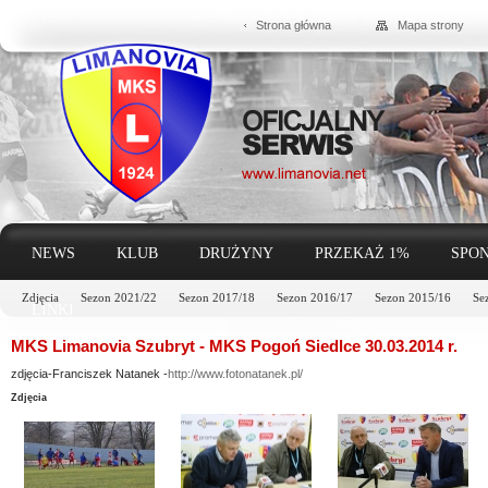
Strona główna
Mapa strony
NEWS
KLUB
DRUŻYNY
PRZEKAŻ 1%
SPON
Zdjęcia
Sezon 2021/22
Sezon 2017/18
Sezon 2016/17
Sezon 2015/16
Se
LINKI
MKS Limanovia Szubryt - MKS Pogoń Siedlce 30.03.2014 r.
zdjęcia-Franciszek Natanek -
http://www.fotonatanek.pl/
Zdjęcia