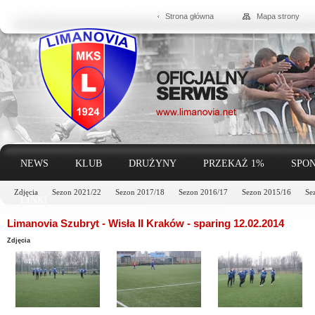
Strona główna
Mapa strony
NEWS
KLUB
DRUŻYNY
PRZEKAŻ 1%
SPON
Zdjęcia
Sezon 2021/22
Sezon 2017/18
Sezon 2016/17
Sezon 2015/16
Se
LINKI
Limanovia Szubryt - Wisła II Kraków - sparing 12.02.2014
Zdjęcia