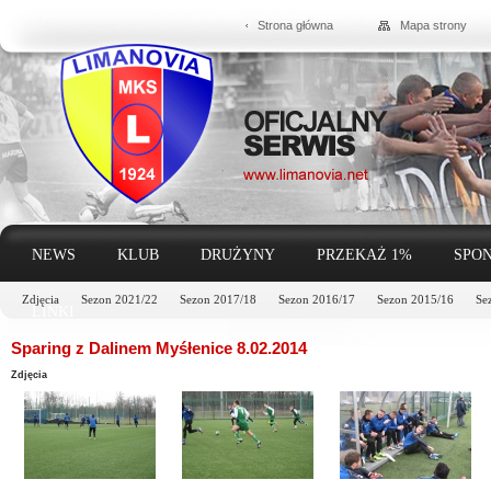
Strona główna
Mapa strony
NEWS
KLUB
DRUŻYNY
PRZEKAŻ 1%
SPON
Zdjęcia
Sezon 2021/22
Sezon 2017/18
Sezon 2016/17
Sezon 2015/16
Se
LINKI
Sparing z Dalinem Myśłenice 8.02.2014
Zdjęcia