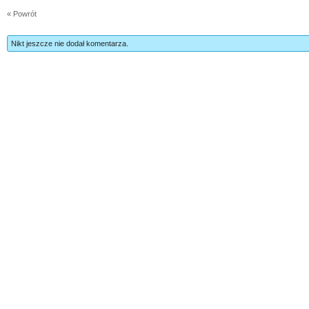
« Powrót
Nikt jeszcze nie dodał komentarza.