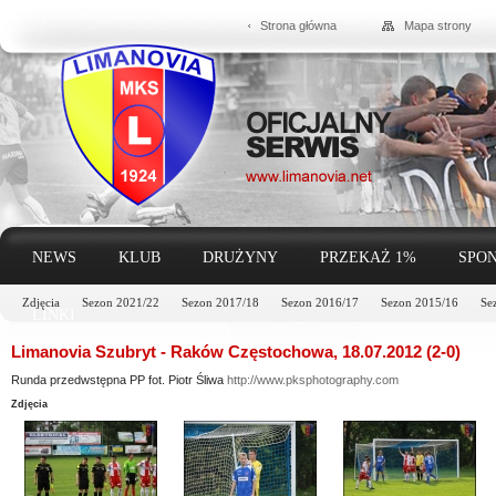
Strona główna
Mapa strony
NEWS
KLUB
DRUŻYNY
PRZEKAŻ 1%
SPON
Zdjęcia
Sezon 2021/22
Sezon 2017/18
Sezon 2016/17
Sezon 2015/16
Se
LINKI
Limanovia Szubryt - Raków Częstochowa, 18.07.2012 (2-0)
Runda przedwstępna PP fot. Piotr Śliwa
http://www.pksphotography.com
Zdjęcia