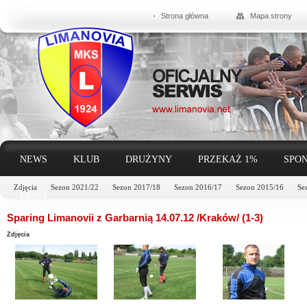
Strona główna
Mapa strony
NEWS
KLUB
DRUŻYNY
PRZEKAŻ 1%
SPON
Zdjęcia
Sezon 2021/22
Sezon 2017/18
Sezon 2016/17
Sezon 2015/16
Se
LINKI
Sparing Limanovii z Garbarnią 14.07.12 /Kraków/ (1-3)
Zdjęcia