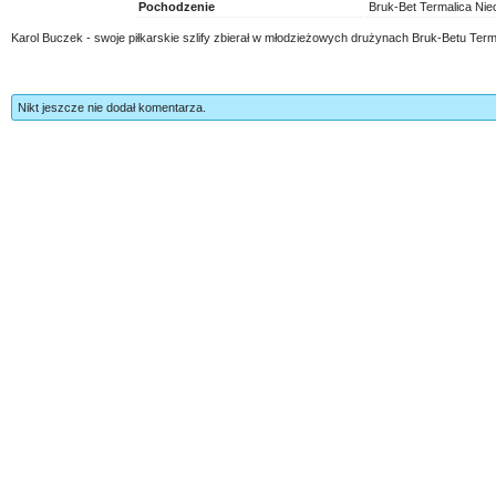
Pochodzenie
Bruk-Bet Termalica Nie
Karol Buczek - swoje piłkarskie szlify zbierał w młodzieżowych drużynach Bruk-Betu Term
Nikt jeszcze nie dodał komentarza.