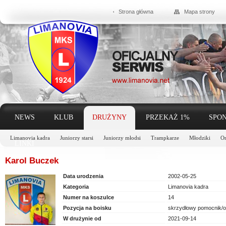
Strona główna
Mapa strony
NEWS
KLUB
DRUŻYNY
PRZEKAŻ 1%
SPON
Limanovia kadra
Juniorzy starsi
Juniorzy młodsi
Trampkarze
Młodziki
Or
LINKI
Karol Buczek
Data urodzenia
2002-05-25
Kategoria
Limanovia kadra
Numer na koszulce
14
Pozycja na boisku
skrzydłowy pomocnik/
W drużynie od
2021-09-14