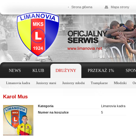
Strona główna
Mapa strony
NEWS
KLUB
DRUŻYNY
PRZEKAŻ 1%
SPON
Limanovia kadra
Juniorzy starsi
Juniorzy młodsi
Trampkarze
Młodziki
Or
LINKI
Karol Mus
Kategoria
Limanovia kadra
Numer na koszulce
5