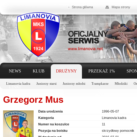
Strona główna
Mapa strony
NEWS
KLUB
DRUŻYNY
PRZEKAŻ 1%
SPON
Limanovia kadra
Juniorzy starsi
Juniorzy młodsi
Trampkarze
Młodziki
Or
LINKI
Grzegorz Mus
Data urodzenia
1996-05-07
Kategoria
Limanovia kadra
Numer na koszulce
11
Pozycja na boisku
skrzydłowy pomocnik