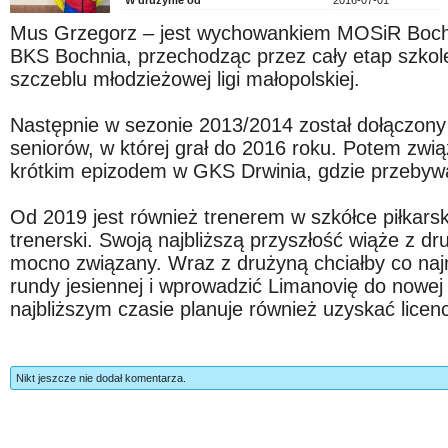
W drużynie od
2016-07-01
Mus Grzegorz – jest wychowankiem MOSiR Bochnia
BKS Bochnia, przechodząc przez cały etap szkol
szczeblu młodzieżowej ligi małopolskiej.
Następnie w sezonie 2013/2014 został dołączony 
seniorów, w której grał do 2016 roku. Potem zwią
krótkim epizodem w GKS Drwinia, gdzie przebyw
Od 2019 jest również trenerem w szkółce piłkarski
trenerski. Swoją najbliższą przyszłość wiąże z dr
mocno związany. Wraz z drużyną chciałby co naj
rundy jesiennej i wprowadzić Limanovię do nowej 
najbliższym czasie planuje również uzyskać licen
Nikt jeszcze nie dodał komentarza.