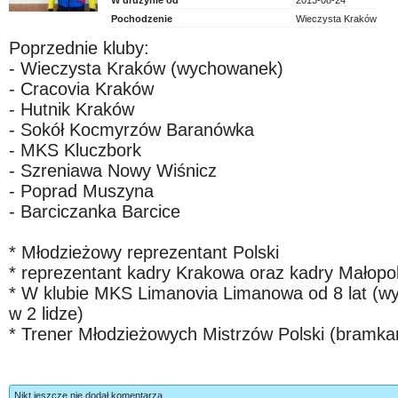
W drużynie od
2013-08-24
Pochodzenie
Wieczysta Kraków
Poprzednie kluby:
- Wieczysta Kraków (wychowanek)
- Cracovia Kraków
- Hutnik Kraków
- Sokół Kocmyrzów Baranówka
- MKS Kluczbork
- Szreniawa Nowy Wiśnicz
- Poprad Muszyna
- Barciczanka Barcice
* Młodzieżowy reprezentant Polski
* reprezentant kadry Krakowa oraz kadry Małopol
* W klubie MKS Limanovia Limanowa od 8 lat (wygr
w 2 lidze)
* Trener Młodzieżowych Mistrzów Polski (bramka
Nikt jeszcze nie dodał komentarza.