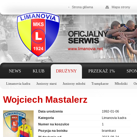
Strona główna
Mapa strony
NEWS
KLUB
DRUŻYNY
PRZEKAŻ 1%
SPON
Limanovia kadra
Juniorzy starsi
Juniorzy młodsi
Trampkarze
Młodziki
Or
LINKI
Wojciech Mastalerz
Data urodzenia
1992-01-06
Kategoria
Limanovia kadra
Numer na koszulce
1
Pozycja na boisku
bramkarz