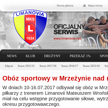
Strona główna
Mapa strony
NEWS
KLUB
DRUŻYNY
PRZEKAŻ 1%
SPON
Zdjęcia
Sezon 2021/22
Sezon 2017/18
Sezon 2016/17
Sezon 2015/16
Se
LINKI
Obóz sportowy w Mrzeżynie nad m
W dniach 10-16.07.2017 odbywał się obóz w Mrz
piłkarzy z trenerem Limanovii Mateuszem Wrońs
miał na celu wstępne przygotowanie siłowe, wytr
okresu przygotowawczego.