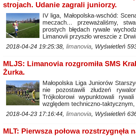
strojach. Udanie zagrali juniorzy.
IV liga, Małopolska-wschód: Scen
meczach... przeważaliśmy, stwa
prostych błędach rywale wychodz
Limanovii przyszło wreszcie z Drwin
2018-04-24 19:25:38,
limanovia
, Wyświetleń 59
MLJS: Limanovia rozgromiła SMS Krakó
Żurka.
Małopolska Liga Juniorów Starszyc
nie pozostawili złudzeń rywalo
Trójkolorowi wypunktowali rywa
względem techniczno-taktycznym, ja
2018-04-23 17:16:44,
limanovia
, Wyświetleń 63
MLT: Pierwsza połowa rozstrzygnęła n