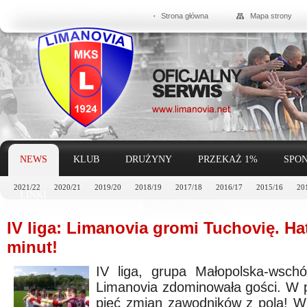
Strona główna
Mapa strony
NEWS
KLUB
DRUŻYNY
PRZEKAŻ 1%
SPON
2021/22
2020/21
2019/20
2018/19
2017/18
2016/17
2015/16
20
LINKI
IV liga: Limanovia gromi Tuchovię. Ha
minut!
IV liga, grupa Małopolska-wsch
Limanovia zdominowała gości. W pr
pięć zmian zawodników z pola! W d