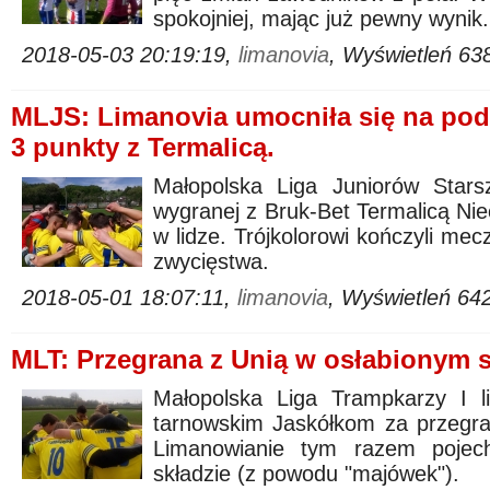
spokojniej, mając już pewny wynik.
2018-05-03 20:19:19,
limanovia
, Wyświetleń 63
MLJS: Limanovia umocniła się na pod
3 punkty z Termalicą.
Małopolska Liga Juniorów Stars
wygranej z Bruk-Bet Termalicą Niec
w lidze. Trójkolorowi kończyli mec
zwycięstwa.
2018-05-01 18:07:11,
limanovia
, Wyświetleń 64
MLT: Przegrana z Unią w osłabionym s
Małopolska Liga Trampkarzy I li
tarnowskim Jaskółkom za przegran
Limanowianie tym razem pojec
składzie (z powodu "majówek").