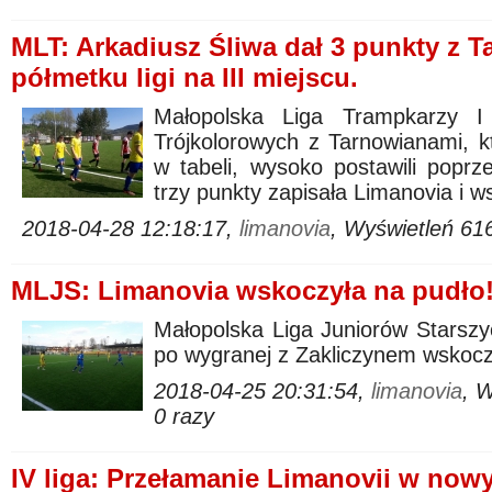
MLT: Arkadiusz Śliwa dał 3 punkty z T
półmetku ligi na III miejscu.
Małopolska Liga Trampkarzy I 
Trójkolorowych z Tarnowianami, k
w tabeli, wysoko postawili popr
trzy punkty zapisała Limanovia i w
2018-04-28 12:18:17,
limanovia
, Wyświetleń 61
MLJS: Limanovia wskoczyła na pudło!
Małopolska Liga Juniorów Starszyc
po wygranej z Zakliczynem wskoczy
2018-04-25 20:31:54,
limanovia
, 
0 razy
IV liga: Przełamanie Limanovii w now