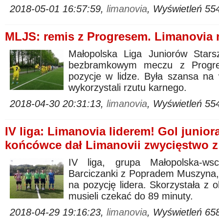
2018-05-01 16:57:59,
limanovia
, Wyświetleń 55
MLJS: remis z Progresem. Limanovia n
Małopolska Liga Juniorów Stars
bezbramkowym meczu z Progre
pozycje w lidze. Była szansa na 
wykorzystali rzutu karnego.
2018-04-30 20:31:13,
limanovia
, Wyświetleń 55
IV liga: Limanovia liderem! Gol junio
końcówce dał Limanovii zwycięstwo z
IV liga, grupa Małopolska-ws
Barciczanki z Popradem Muszyna,
na pozycję lidera. Skorzystała z o
musieli czekać do 89 minuty.
2018-04-29 19:16:23,
limanovia
, Wyświetleń 65