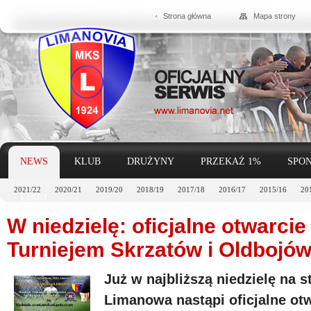
Strona główna
Mapa strony
NEWS
KLUB
DRUŻYNY
PRZEKAŻ 1%
SPON
2021/22
2020/21
2019/20
2018/19
2017/18
2016/17
2015/16
20
LINKI
W niedzielę: oficjalne otwarcie
Turniejem Skrzatów i Oldbojów
Już w najbliższą niedzielę na 
Limanowa nastąpi oficjalne ot