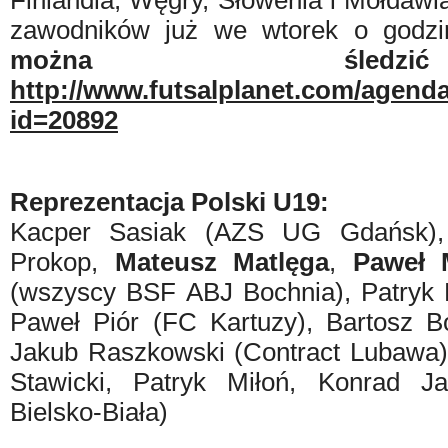
Finlandia, Węgry, Słowenia i Mołdaw
zawodników już we wtorek o godzi
można śledz
http://www.futsalplanet.com/agend
id=20892
Reprezentacja Polski U19:
Kacper Sasiak (AZS UG Gdańsk)
Prokop,
Mateusz Matlęga
,
Paweł 
(wszyscy BSF ABJ Bochnia), Patryk 
Paweł Piór (FC Kartuzy), Bartosz Bo
Jakub Raszkowski (Contract Lubawa),
Stawicki, Patryk Miłoń, Konrad J
Bielsko-Biała)