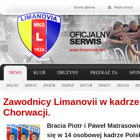
Strona główna
Mapa strony
NEWS
KLUB
DRUŻYNY
PRZEKAŻ 1%
SPON
2021/22
2020/21
2019/20
2018/19
2017/18
2016/17
2015/16
20
LINKI
Zawodnicy Limanovii w kadrze 
Chorwacji.
Bracia Piotr i Paweł Matrasowi
się w 14 osobowej kadrze Pols