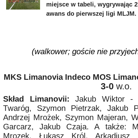
miejsce w tabeli, wygrywając 2
awans do pierwszej ligi MLJM.
(walkower; goście nie przyjec
MKS
Limanovia
Indeco MOS Liman
3-0
w.o.
Skład Limanovii:
Jakub Wiktor - 
Twaróg, Szymon Pietrzak, Jakub P
Andrzej Mrożek, Szymon Majeran, Wo
Garcarz, Jakub Czaja. A także: M
Mrozek, Łukasz Król, Arkadiusz 