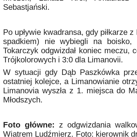
Sebastjański.
Po upływie kwadransa, gdy piłkarze z
spadkiem) nie wybiegli na boisko,
Tokarczyk odgwizdał koniec meczu, c
Trójkolorowych i 3:0 dla Limanovii.
W sytuacji gdy Dąb Paszkówka prz
ostatniej kolejce, a Limanowianie otr
Limanovia wyszła z 1. miejsca do Mał
Młodszych.
Foto główne:
z odgwizdania walkow
Wiatrem Ludźmierz.
Foto: kierownik d