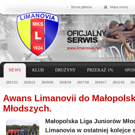
Strona główna
Mapa strony
NEWS
KLUB
DRUŻYNY
PRZEKAŻ 1%
SPON
2021/22
2020/21
2019/20
2018/19
2017/18
2016/17
2015/16
20
LINKI
Awans Limanovii do Małopolski
Młodszych.
Małopolska Liga Juniorów Młods
Limanovia w ostatniej kolejce