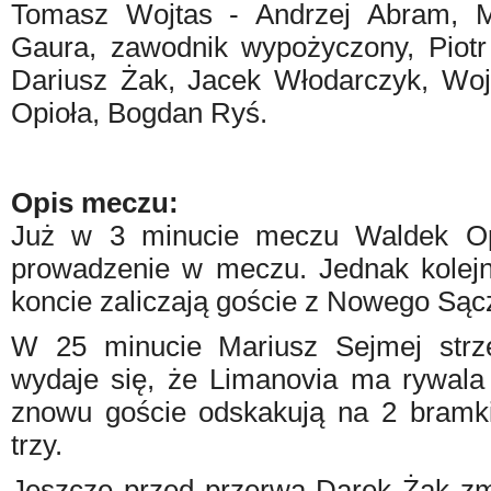
Tomasz Wojtas - Andrzej Abram, M
Gaura, zawodnik wypożyczony, Piot
Dariusz Żak, Jacek Włodarczyk, Wo
Opioła, Bogdan Ryś.
Opis meczu:
Już w 3 minucie meczu Waldek Opi
prowadzenie w meczu. Jednak kolejne
koncie zaliczają goście z Nowego Sącza
W 25 minucie Mariusz Sejmej strz
wydaje się, że Limanovia ma rywala 
znowu goście odskakują na 2 bramki,
trzy.
Jeszcze przed przerwą Darek Żak zmn