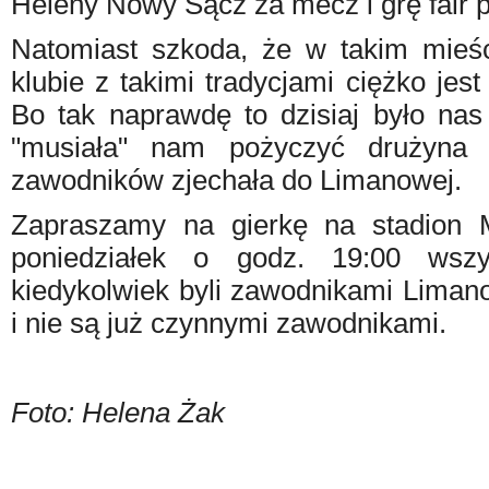
Heleny Nowy Sącz za mecz i grę fair p
Natomiast szkoda, że w takim mieś
klubie z takimi tradycjami ciężko jes
Bo tak naprawdę to dzisiaj było nas
"musiała" nam pożyczyć drużyna 
zawodników zjechała do Limanowej.
Zapraszamy na gierkę na stadion
poniedziałek o godz. 19:00 wszys
kiedykolwiek byli zawodnikami Limanov
i nie są już czynnymi zawodnikami.
Foto: Helena Żak