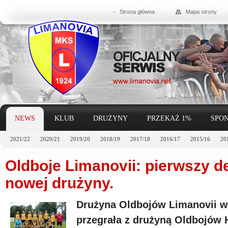
Strona główna
Mapa strony
NEWS
KLUB
DRUŻYNY
PRZEKAŻ 1%
SPON
2021/22
2020/21
2019/20
2018/19
2017/18
2016/17
2015/16
20
LINKI
Oldboje Limanovii: pierwszy d
nowej drużyny.
Drużyna Oldbojów Limanovii 
przegrała z drużyną Oldbojów 