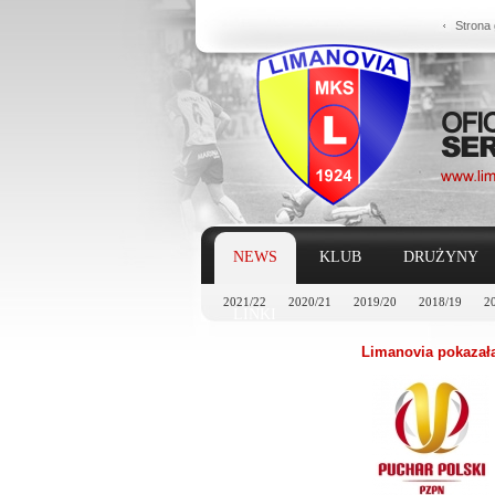
Strona
NEWS
KLUB
DRUŻYNY
2021/22
2020/21
2019/20
2018/19
2
LINKI
Limanovia pokazała