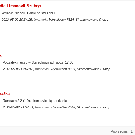
dla Limanovii Szubryt
W finale Pucharu Polski na szczeblu
2012-05-09 20:34:25,
limanovia
, Wyświetleń 7524, Skomentowano 0 razy
a
Początek meczu w Starachowicach godz. 17.00
2012-05-06 17:07:18,
limanovia
, Wyświetleń 8099, Skomentowano 0 razy
rażką
Remisem 2:2 (1:0)zakończyło się spotkanie
2012-05-02 21:37:31,
limanovia
, Wyświetleń 7848, Skomentowano 0 razy
Poprzednia
1