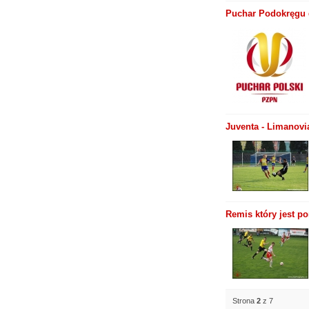
Puchar Podokręgu 
Juventa - Limanovi
Remis który jest po
Strona
2
z 7