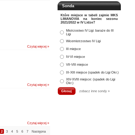
Sonda
Które miejsce w tabeli zajmie MKS
LIMANOVIA na koniec sezonu
2021/2022 w IV Lidze?
Mistrzostwo IV Ligi: baraże do III
Ligi
Wicemistrzostwo IV Ligi
Czytaj więcej »
III miejsce
IV-VI miejsce
VII-VIII miejsce
IX-XIII miejsce (spadek do Ligi Okr.)
XIV-XVIII miejsce: (spadek do Ligi
Okr.)
Czytaj więcej »
zobacz inne sondy »
Czytaj więcej »
2
3
4
5
6
7
Następna