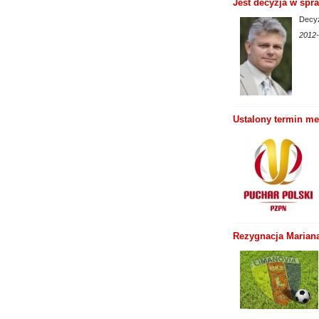
Jest decyzja w spr
Decyz
2012-
Ustalony termin m
Rezygnacja Mariana