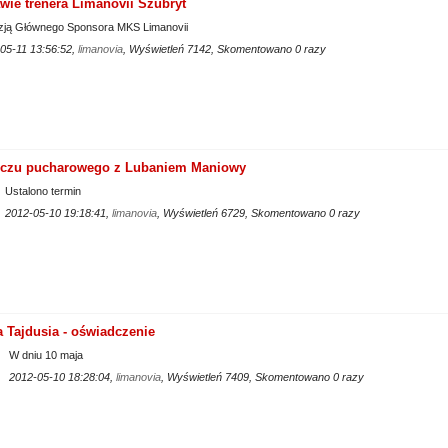
awie trenera Limanovii Szubryt
ją Głównego Sponsora MKS Limanovii
05-11 13:56:52,
limanovia
, Wyświetleń 7142, Skomentowano 0 razy
eczu pucharowego z Lubaniem Maniowy
Ustalono termin
2012-05-10 19:18:41,
limanovia
, Wyświetleń 6729, Skomentowano 0 razy
 Tajdusia - oświadczenie
W dniu 10 maja
2012-05-10 18:28:04,
limanovia
, Wyświetleń 7409, Skomentowano 0 razy