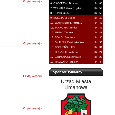
Czytaj więcej »
6. OKOCIMSKI Brzesko
34
60
7. WOLANIA Wola Rzędzi...
34
59
8. GLINIK Gorlice
34
55
9. KOLEJARZ Stróże
34
49
10. WATRA Białka Tatrza...
34
48
11. TARNOVIA Tarnów
34
46
12. METAL Tarnów
34
43
13. SOKÓŁ Słopnice
34
36
14. SKALNIK Kamionka Wie...
34
35
Czytaj więcej »
15. BOCHEŃSKI KS
34
31
16. DUNAJEC Zakliczyn
34
24
17. JARMUTA Szczawnica
34
22
18. RADŁOVIA Radłów
34
6
Sponsor Tytularny
Czytaj więcej »
Urząd Miasta
Limanowa
Czytaj więcej »