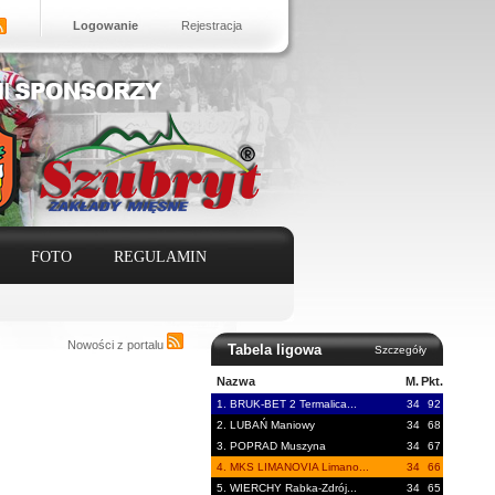
Logowanie
Rejestracja
FOTO
REGULAMIN
Nowości z portalu
Tabela ligowa
Szczegóły
Nazwa
M.
Pkt.
1. BRUK-BET 2 Termalica...
34
92
2. LUBAŃ Maniowy
34
68
3. POPRAD Muszyna
34
67
4. MKS LIMANOVIA Limano...
34
66
5. WIERCHY Rabka-Zdrój...
34
65