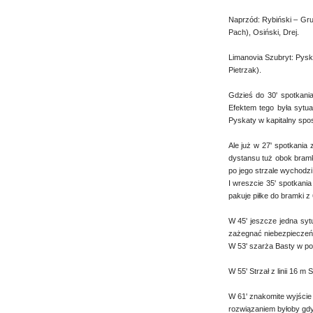
Naprzód: Rybiński – Gru
Pach), Osiński, Drej.
Limanovia Szubryt: Pysk
Pietrzak).
Gdzieś do 30' spotkani
Efektem tego była sytua
Pyskaty w kapitalny spos
Ale już w 27' spotkania
dystansu tuż obok bramk
po jego strzale wychodzi
I wreszcie 35' spotkani
pakuje piłke do bramki z
W 45' jeszcze jedna syt
zażegnać niebezpieczeń
W 53' szarża Basty w po
W 55' Strzał z linii 16 
W 61' znakomite wyjście
rozwiązaniem byłoby gdy