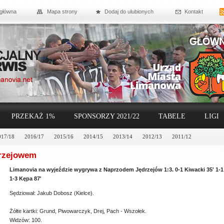
 główna
Mapa strony
Dodaj do ulubionych
Kontakt
PRZEKAŻ 1%
SPONSORZY 2021/22
TABELE
LIGI
017/18
2016/17
2015/16
2014/15
2013/14
2012/13
2011/12
rzejowem
Limanovia na wyjeździe wygrywa z Naprzodem Jędrzejów 1:3. 0-1 Kiwacki 35' 1-1 
1-3 Kępa 87'
Sędziował: Jakub Dobosz (Kielce).
Żółte kartki: Grund, Piwowarczyk, Drej, Pach - Wszołek.
Widzów: 100.