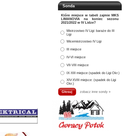
Sonda
Które miejsce w tabeli zajmie MKS
LIMANOVIA na koniec sezonu
2021/2022 w IV Lidze?
Mistrzostwo IV Ligi: baraże do III
Ligi
Wicemistrzostwo IV Ligi
III miejsce
IV-VI miejsce
VII-VIII miejsce
IX-XIII miejsce (spadek do Ligi Okr.)
XIV-XVIII miejsce: (spadek do Ligi
Okr.)
zobacz inne sondy »