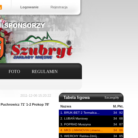
Logowanie
Rejestracja
FOTO
REGULAMIN
2011-12-06 15:20:22
Tabela ligowa
Szczegóły
Puchrowicz 71' 1-2 Prokop 78'
Nazwa
M.
Pkt.
1. BRUK-BET 2 Termalica...
34
92
2. LUBAŃ Maniowy
34
68
3. POPRAD Muszyna
34
67
4. MKS LIMANOVIA Limano...
34
66
5. WIERCHY Rabka-Zdrój...
34
65