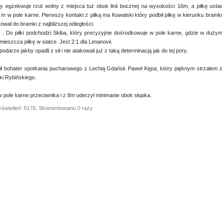
 egzekwuje rzut wolny z miejsca tuż obok linii bocznej na wysokości 16m, a piłkę ustaw
m w pole karne. Pierwszy kontakt z piłką ma Kowalski który podbił piłkę w kierunku bramki
wał do bramki z najbliższej odległości.
i. . Do piłki podchodzi Skiba, który precyzyjnie dośrodkowuje w pole karne, gdzie w duży
mieszcza piłkę w siatce. Jest 2:1 dla Limanovii.
odarze jakby opadli z sił i nie atakowali już z taką determinacją jak do tej pory.
lił bohater spotkania pucharowego z Lechią Gdańsk Paweł Kępa, który pięknym strzałem z
ki Rybińskiego.
 w pole karne przeciwnika i z 8m uderzył minimanie obok słupka.
yświetleń: 6176, Skomentowano 0 razy