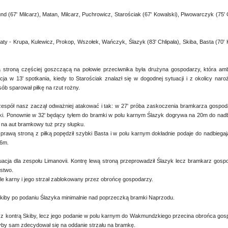
nd (67' Milcarz), Matan, Milcarz, Puchrowicz, Starościak (67' Kowalski), Piwowarczyk (75'
aty - Krupa, Kulewicz, Prokop, Wszołek, Wańczyk, Ślazyk (83' Chlipała), Skiba, Basta (70'
a stroną częściej goszczącą na połowie przeciwnika była drużyna gospodarzy, która amb
cja w 13' spotkania, kiedy to Starościak znalazł się w dogodnej sytuacji i z okolicy na
ób sparował piłkę na rzut rożny.
 zespół nasz zaczął odważniej atakować i tak: w 27' próba zaskoczenia bramkarza gospoda
i. Ponownie w 32' będący tyłem do bramki w polu karnym Ślazyk dogrywa na 20m do nadbi
 na aut bramkowy tuż przy słupku.
a prawą stroną z piłką popędził szybki Basta i w polu karnym dokładnie podaje do nadbiega
 6m.
uacja dla zespołu Limanovii. Kontrę lewą stroną przeprowadził Ślazyk lecz bramkarz gos
stwo.
le karny i jego strzał zablokowany przez obrońcę gospodarzy.
m Skiby po podaniu Ślazyka minimalnie nad poprzeczką bramki Naprzodu.
 z kontrą Skiby, lecz jego podanie w polu karnym do Wakmundzkiego przecina obrońca gosp
by sam zdecydował się na oddanie strzału na bramkę.