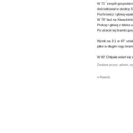
W 71' zespół gospodarzy
dośrodkował w okolicę 5 
Puchrowicz i głową wpako
W 78' faul na Kiwackimi
Prokop i głową z bliska u
Po utracie tej bramki gosp
Wynik na 3:1 w 87' usta
piłke w długim rogu bram
W 90' Chlipała wdarł się
Dodane przez: admin, w
« Powrót