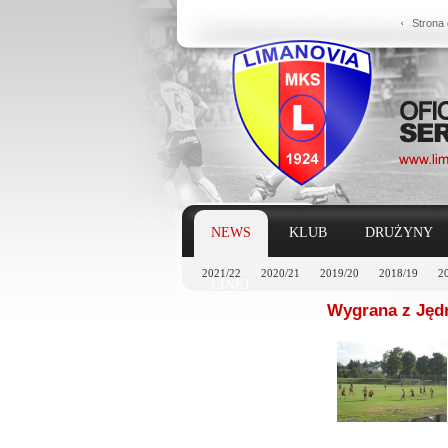
Strona
NEWS
KLUB
DRUŻYNY
2021/22
2020/21
2019/20
2018/19
2
LINKI
Wygrana z Jęd