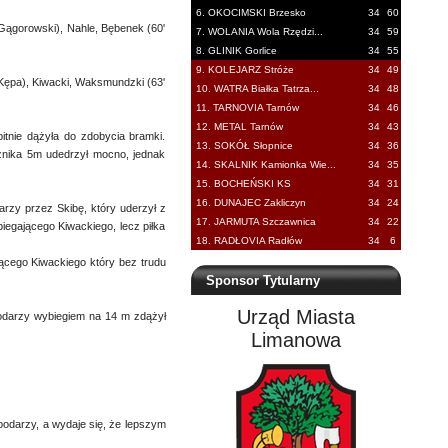
6. OKOCIMSKI Brzesko
34
60
 Gągorowski), Nahle, Bębenek (60'
7. WOLANIA Wola Rzędzi...
34
59
8. GLINIK Gorlice
34
55
9. KOLEJARZ Stróże
34
49
 Kępa), Kiwacki, Waksmundzki (63'
10. WATRA Białka Tatrza...
34
48
11. TARNOVIA Tarnów
34
46
12. METAL Tarnów
34
43
itnie dążyła do zdobycia bramki.
13. SOKÓŁ Słopnice
34
36
rożnika 5m udedrzył mocno, jednak
14. SKALNIK Kamionka Wie...
34
35
15. BOCHEŃSKI KS
34
31
16. DUNAJEC Zakliczyn
34
24
rzy przez Skibę, który uderzył z
17. JARMUTA Szczawnica
34
22
egającego Kiwackiego, lecz piłka
18. RADŁOVIA Radłów
34
6
jącego Kiwackiego który bez trudu
Sponsor Tytularny
Urząd Miasta
podarzy wybiegiem na 14 m zdążył
Limanowa
odarzy, a wydaje się, że lepszym