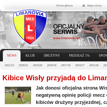
Strona główna
Mapa strony
NEWS
KLUB
DRUŻYNY
PRZEKAŻ 1%
SPON
2021/22
2020/21
2019/20
2018/19
2017/18
2016/17
2015/16
20
LINKI
Kibice Wisły przyjadą do Lim
Jak donosi oficjalna strona Wi
negatywną opinię policji mecz 
kibiców drużyny przyjezdnej, c