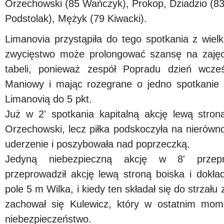
Orzechowski (85 Wańczyk), Prokop, Dziadzio (83
Podstolak), Mężyk (79 Kiwacki).
Limanovia przystąpiła do tego spotkania z wie
zwycięstwo może prolongować szansę na zajęc
tabeli, ponieważ zespół Popradu dzień wcze
Maniowy i mając rozegrane o jedno spotkanie 
Limanovią do 5 pkt.
Już w 2' spotkania kapitalną akcję lewą str
Orzechowski, lecz piłka podskoczyła na nierówno
uderzenie i poszybowała nad poprzeczką.
Jedyną niebezpieczną akcję w 8' przepr
przeprowadził akcję lewą stroną boiska i dokł
pole 5 m Wilka, i kiedy ten składał się do strzału 
zachował się Kulewicz, który w ostatnim mome
niebezpieczeństwo.