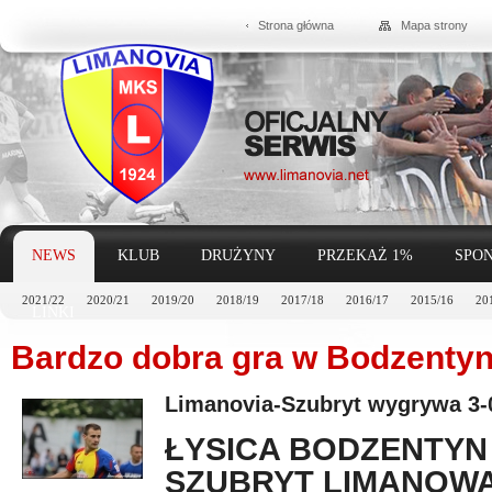
Strona główna
Mapa strony
NEWS
KLUB
DRUŻYNY
PRZEKAŻ 1%
SPON
2021/22
2020/21
2019/20
2018/19
2017/18
2016/17
2015/16
20
LINKI
Bardzo dobra gra w Bodzentyn
Limanovia-Szubryt wygrywa 3-
ŁYSICA BODZENTYN 
SZUBRYT LIMANOWA 0