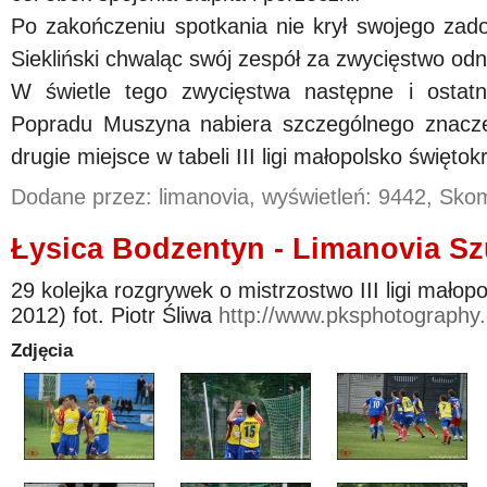
Po zakończeniu spotkania nie krył swojego zado
Siekliński chwaląc swój zespół za zwycięstwo od
W świetle tego zwycięstwa następne i ostat
Popradu Muszyna nabiera szczególnego znacze
drugie miejsce w tabeli III ligi małopolsko świętokr
Dodane przez: limanovia, wyświetleń: 9442, Sk
Łysica Bodzentyn - Limanovia Szu
29 kolejka rozgrywek o mistrzostwo III ligi małop
2012) fot. Piotr Śliwa
http://www.pksphotography
Zdjęcia