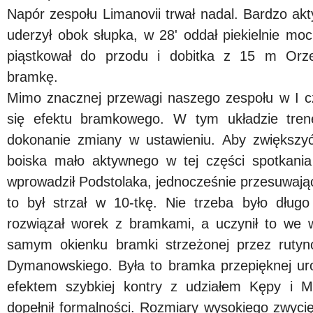
Napór zespołu Limanovii trwał nadal. Bardzo akt
uderzył obok słupka, w 28' oddał piekielnie mo
piąstkował do przodu i dobitka z 15 m Orze
bramkę.
Mimo znacznej przewagi naszego zespołu w I cz
się efektu bramkowego. W tym układzie trene
dokonanie zmiany w ustawieniu. Aby zwiększyć
boiska mało aktywnego w tej części spotkania
wprowadził Podstolaka, jednocześnie przesuwając
to był strzał w 10-tkę. Nie trzeba było dług
rozwiązał worek z bramkami, a uczynił to we 
samym okienku bramki strzeżonej przez ruty
Dymanowskiego. Była to bramka przepięknej ur
efektem szybkiej kontry z udziałem Kępy i M
dopełnił formalności. Rozmiary wysokiego zwycię