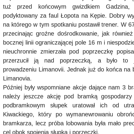
tuż przed końcowym gwizdkiem Gadzina, k
podyktowany za faul Łopota na Kępie.
Dobry wys
na którego w tym spotkaniu postawił trener. W 67
przecinając groźne dośrodkowanie, jak również 
bocznej linii ograniczającej pole 16 m i niespodz
nieuchronnie zmierzała pod poprzeczkę popisa
przerzucił ją nad poprzeczką, a było to
prowadzeniu Limanovii. Jednak już do końca na b
Limanovia.
Później były wspomniane akcje dające nam 3 
należy jeszcze akcję pod bramką gospodarzy
podbramkowym słupek uratował ich od utra
Kiwackiego, który po wymanewrowaniu obrońc
bramkarza, lecz próba lobowania była mało precy
cel obok spojenia słupka i porzeczki.