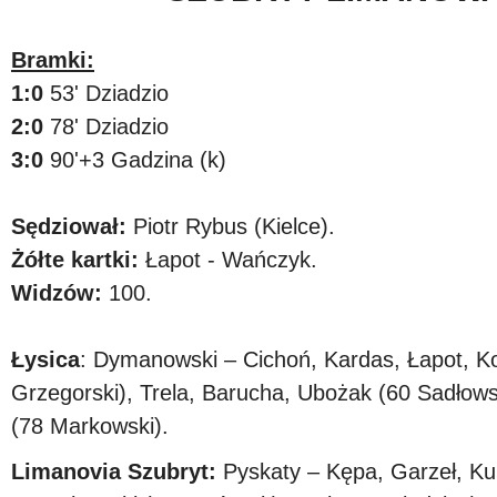
Bramki:
1:0
53' Dziadzio
2:0
78' Dziadzio
3:0
90'+3 Gadzina (k)
Sędziował:
Piotr Rybus (Kielce).
Żółte kartki:
Łapot - Wańczyk.
Widzów:
100.
Łysica
: Dymanowski – Cichoń, Kardas, Łapot, K
Grzegorski), Trela, Barucha, Ubożak (60 Sadłows
(78 Markowski).
Limanovia Szubryt:
Pyskaty – Kępa, Garzeł, Kul