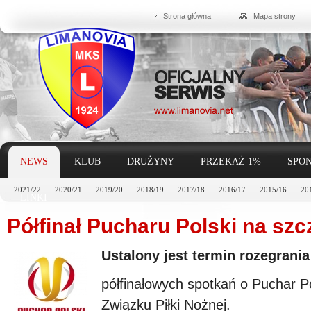
Strona główna
Mapa strony
NEWS
KLUB
DRUŻYNY
PRZEKAŻ 1%
SPON
2021/22
2020/21
2019/20
2018/19
2017/18
2016/17
2015/16
20
LINKI
Półfinał Pucharu Polski na sz
Ustalony jest termin rozegrania
półfinałowych spotkań o Puchar P
Związku Piłki Nożnej.