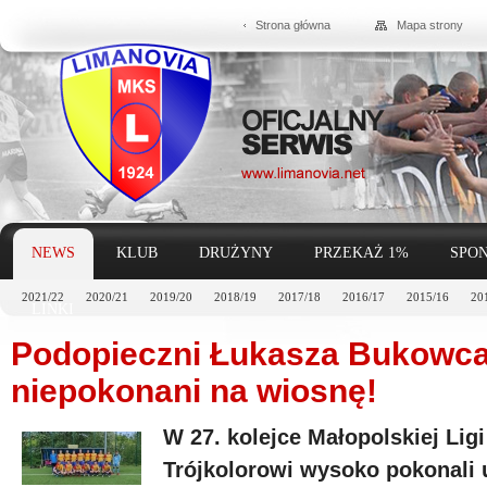
Strona główna
Mapa strony
NEWS
KLUB
DRUŻYNY
PRZEKAŻ 1%
SPON
2021/22
2020/21
2019/20
2018/19
2017/18
2016/17
2015/16
20
LINKI
Podopieczni Łukasza Bukowca 
niepokonani na wiosnę!
W 27. kolejce Małopolskiej Lig
Trójkolorowi wysoko pokonali 