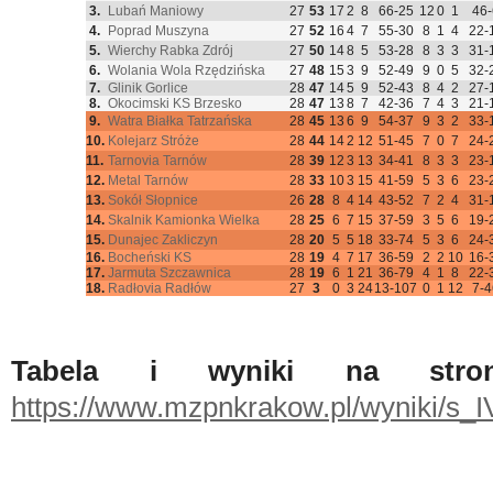
3.
Lubań Maniowy
27
53
17
2
8
66-25
12
0
1
46-
4.
Poprad Muszyna
27
52
16
4
7
55-30
8
1
4
22-
5.
Wierchy Rabka Zdrój
27
50
14
8
5
53-28
8
3
3
31-
6.
Wolania Wola Rzędzińska
27
48
15
3
9
52-49
9
0
5
32-
7.
Glinik Gorlice
28
47
14
5
9
52-43
8
4
2
27-
8.
Okocimski KS Brzesko
28
47
13
8
7
42-36
7
4
3
21-
9.
Watra Białka Tatrzańska
28
45
13
6
9
54-37
9
3
2
33-
10.
Kolejarz Stróże
28
44
14
2
12
51-45
7
0
7
24-
11.
Tarnovia Tarnów
28
39
12
3
13
34-41
8
3
3
23-
12.
Metal Tarnów
28
33
10
3
15
41-59
5
3
6
23-
13.
Sokół Słopnice
26
28
8
4
14
43-52
7
2
4
31-
14.
Skalnik Kamionka Wielka
28
25
6
7
15
37-59
3
5
6
19-
15.
Dunajec Zakliczyn
28
20
5
5
18
33-74
5
3
6
24-
16.
Bocheński KS
28
19
4
7
17
36-59
2
2
10
16-
17.
Jarmuta Szczawnica
28
19
6
1
21
36-79
4
1
8
22-
18.
Radłovia Radłów
27
3
0
3
24
13-107
0
1
12
7-4
Tabela i wyniki na stro
https://www.mzpnkrakow.pl/wyniki/s