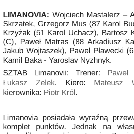
LIMANOVIA:
Wojciech Mastalerz – 
Skrzatek, Grzegorz Mus (87 Karol Bu
Krzyżak (51 Karol Uchacz), Bartosz 
(C), Paweł Matras (88 Arkadiusz Ka
Jakub Wojtaszek), Paweł Pławecki (
Kamil Baka - Yaroslav Nyzhnyk.
SZTAB Limanovii: Trener:
Paweł 
Łukasz Zelek
. Kiero:
Mateusz W
kierownika:
Piotr Król
.
Limanovia posiadała wyraźną przew
komplet punktów. Jednak na włas