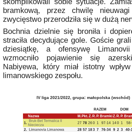
skomplikowali sobie sytuacje. Zam
bramkową, przez chwilę nieuwagi 
zwycięstwo przerodziła się w dużą ne
Bochnia dzielnie się broniła i dopi
straciła decydujące gole. Goście gra
dziesiątkę, a ofensywę Limanov
wzmocniło pojawienie się azers
Nabiyewa, który miał istotny wpły
limanowskiego zespołu.
IV liga 2021/2022, grupa: małopolska (wschód)
RAZEM
DOM
Nazwa
M.
Pkt.
Z.
R.
P.
Bramki
Z.
R.
P.
Bra
Bruk-Bet Termalica II
1.
27
78
26
0
1
97-14
14
0
1
58-
Nieciecza
2.
Limanovia Limanowa
28
57
18
3
7
76-34
9
2
3
40-