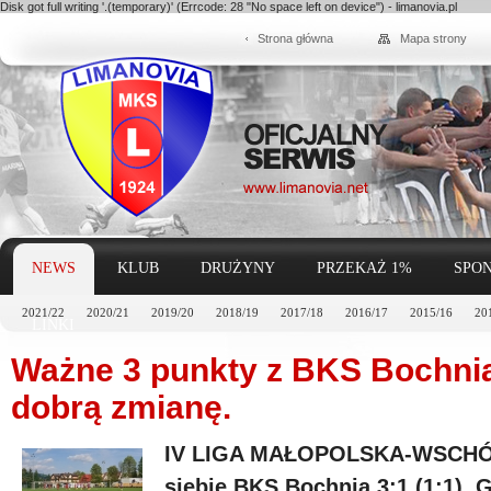
Disk got full writing '.(temporary)' (Errcode: 28 "No space left on device") - limanovia.pl
Strona główna
Mapa strony
NEWS
KLUB
DRUŻYNY
PRZEKAŻ 1%
SPON
2021/22
2020/21
2019/20
2018/19
2017/18
2016/17
2015/16
20
LINKI
Ważne 3 punkty z BKS Bochnia
dobrą zmianę.
IV LIGA MAŁOPOLSKA-WSCHÓD
siebie BKS Bochnia 3:1 (1:1).