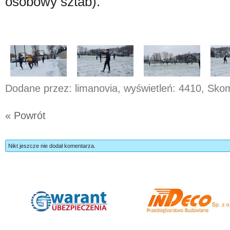
osobowy sztab).
Dodane przez: limanovia, wyświetleń: 4410, Sk
« Powrót
Nikt jeszcze nie dodał komentarza.