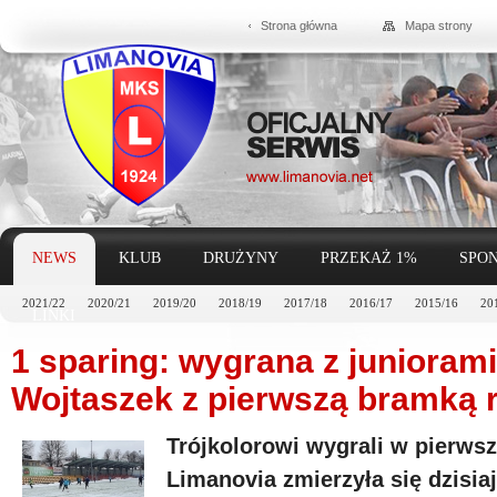
Strona główna
Mapa strony
NEWS
KLUB
DRUŻYNY
PRZEKAŻ 1%
SPON
2021/22
2020/21
2019/20
2018/19
2017/18
2016/17
2015/16
20
LINKI
1 sparing: wygrana z junioram
Wojtaszek z pierwszą bramką 
Trójkolorowi wygrali w pierws
Limanovia zmierzyła się dzisia