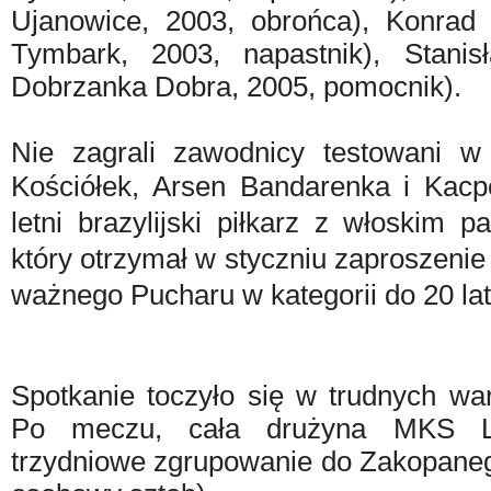
Ujanowice, 2003, obrońca), Konra
Tymbark, 2003, napastnik), Stani
Dobrzanka Dobra, 2005, pomocnik).
Nie zagrali zawodnicy testowani w
Kościółek, Arsen Bandarenka i Kacp
letni brazylijski piłkarz z włoskim 
który otrzymał w styczniu zaproszenie 
ważnego Pucharu w kategorii do 20 lat
Spotkanie toczyło się w trudnych wa
Po meczu, cała drużyna MKS Li
trzydniowe zgrupowanie do Zakopaneg