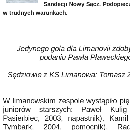
Sandecji Nowy Sącz. Podopiecz
w trudnych warunkach.
Jedynego gola dla Limanovii zdob
podaniu Pawła Pławeckiego
Sędziowie z KS Limanowa: Tomasz Z
W limanowskim zespole wystąpiło pię
juniorów starszych: Paweł Kuli
Pasierbiec, 2003, napastnik), Kam
Tymbark, 2004, pomocnik), Ra