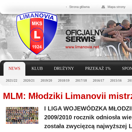
Strona główna
Mapa strony
NEWS
KLUB
DRUŻYNY
PRZEKAŻ 1%
SPON
2021/22
2020/21
2019/20
2018/19
2017/18
2016/17
2015/16
20
LINKI
MLM: Młodziki Limanovii mistr
I LIGA WOJEWÓDZKA MŁODZIK
2009/2010 rocznik odniosła wie
została zwycięzcą najwyższej 