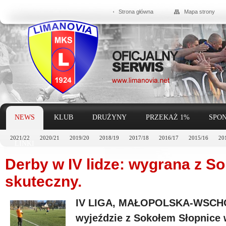
Strona główna
Mapa strony
NEWS
KLUB
DRUŻYNY
PRZEKAŻ 1%
SPON
2021/22
2020/21
2019/20
2018/19
2017/18
2016/17
2015/16
20
LINKI
Derby w IV lidze: wygrana z S
skuteczny.
IV LIGA, MAŁOPOLSKA-WSCHÓD
wyjeździe z Sokołem Słopnice