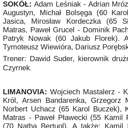
SOKÓŁ:
Adam Leśniak - Adrian Mróz
Augustyn, Michał Bolsęga (60 Karo
Jasica, Mirosław Kordeczka (65 Sł
Matras, Paweł Grucel - Dominik Pach
Patryk Nowak (60 Jakub Florek).
A
Tymoteusz Wiewióra, Dariusz Porębsk
Trener: Dawid Suder, kierownik drużn
Czyrnek
.
LIMANOVIA:
Wojciech Mastalerz - K
Król, Arsen Bandarenka, Grzegorz 
Norbert Uchacz (65 Karol Buczek), 
Matras - Paweł Pławecki (55 Kamil P
(70 Natha Bertuol). A także: Kamil 