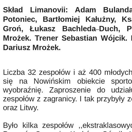
Skład Limanovii:
Adam Bulanda,
Potoniec, Bartłomiej Kałużny, K
Groń, Łukasz Bachleda
Duch, P
–
Mrożek. Trener Sebastian Wójcik.
Dariusz Mrożek.
Liczba 32 zespołów i aż 400 młody
się na Nowińskim obiekcie spor
wyobraźnię.
Zaproszenie do udział
zespołów z zagranicy.
I tak przybyły 
oraz Litwy.
Było kilka zespołów ,,ekstraklasowy