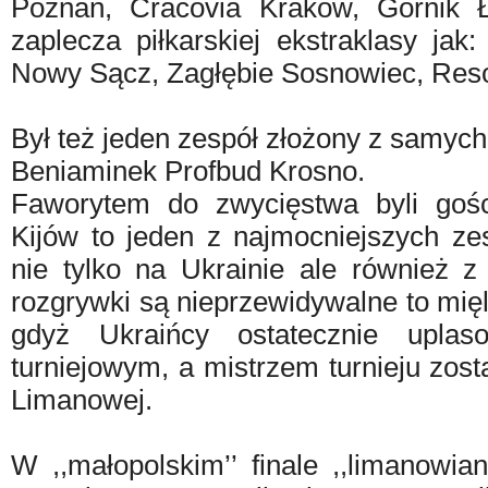
Poznań, Cracovia Kraków, Górnik Ł
zaplecza piłkarskiej ekstraklasy jak
Nowy Sącz, Zagłębie Sosnowiec, Res
Był też jeden zespół złożony z samyc
Beniaminek Profbud Krosno.
Faworytem do zwycięstwa byli gośc
Kijów to jeden z najmocniejszych z
nie tylko na Ukrainie ale również z
rozgrywki są nieprzewidywalne to mię
gdyż Ukraińcy ostatecznie upla
turniejowym, a mistrzem turnieju zos
Limanowej.
W ,,małopolskim’’ finale ,,limanowiani