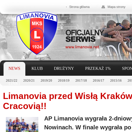
Strona główna
Mapa strony
NEWS
KLUB
DRUŻYNY
PRZEKAŻ 1%
SPON
2021/22
2020/21
2019/20
2018/19
2017/18
2016/17
2015/16
20
LINKI
Limanovia przed Wisłą Kraków
Cracovią!!
AP Limanovia wygrała 2-dnio
Nowinach. W finale wygrała po