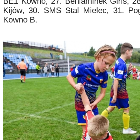
BE1 Kowno, 27. Beniaminek Girls, 28
Kijów, 30. SMS Stal Mielec, 31. Pog
Kowno B.