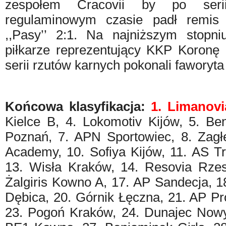
zespołem Cracovii by po ser
regulaminowym czasie padł remis 
,,Pasy’’ 2:1.
Na najniższym stopni
piłkarze reprezentujący KKP Koronę 
serii rzutów karnych pokonali faworyta
Końcowa klasyfikacja:
1. Limanovi
Kielce B, 4. Lokomotiv Kijów, 5. Be
Poznań, 7. APN Sportowiec, 8. Zagł
Academy, 10. Sofiya Kijów, 11. AS T
13. Wisła Kraków, 14. Resovia Rze
Żalgiris Kowno A, 17. AP Sandecja, 1
Dębica, 20. Górnik Łęczna, 21. AP Pr
23. Pogoń Kraków, 24. Dunajec Nowy