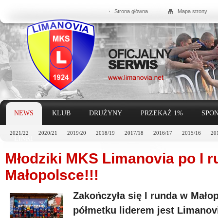
Strona główna
Mapa strony
NEWS
KLUB
DRUŻYNY
PRZEKAŻ 1%
SPON
2021/22
2020/21
2019/20
2018/19
2017/18
2016/17
2015/16
20
LINKI
Młodziki MKS Limanovia po I r
Małopolsce!!!
Zakończyła się I runda w Małop
półmetku liderem jest Limano