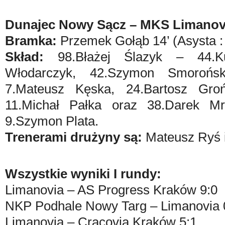
Dunajec Nowy Sącz – MKS Limanovi
Bramka:
Przemek Gołąb 14’ (Asysta :
Skład:
98.Błażej Ślazyk – 44.Ku
Włodarczyk, 42.Szymon Smorońs
7.Mateusz Kęska, 24.Bartosz Gr
11.Michał Pałka oraz 38.Darek Mr
9.Szymon Plata.
Trenerami drużyny są:
Mateusz Ryś 
Wszystkie wyniki I rundy:
Limanovia – AS Progress Kraków 9:0
NKP Podhale Nowy Targ – Limanovia 
Limanovia – Cracovia Kraków 5:1