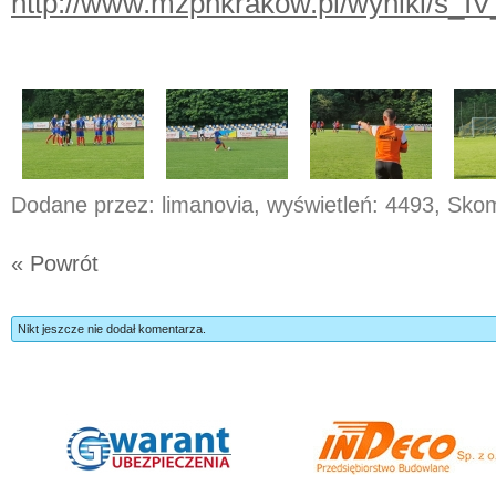
http://www.mzpnkrakow.pl/wyniki/s_
Dodane przez: limanovia, wyświetleń: 4493, Sk
« Powrót
Nikt jeszcze nie dodał komentarza.