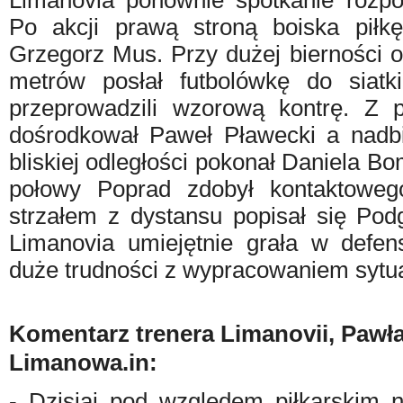
Limanovia ponownie spotkanie rozpo
Po akcji prawą stroną boiska piłk
Grzegorz Mus. Przy dużej bierności 
metrów posłał futbolówkę do siat
przeprowadzili wzorową kontrę. Z p
dośrodkował Paweł Pławecki a nadb
bliskiej odległości pokonał Daniela B
połowy Poprad zdobył kontaktoweg
strzałem z dystansu popisał się Pod
Limanovia umiejętnie grała w defen
duże trudności z wypracowaniem sytuac
Komentarz trenera Limanovii, Pawła
Limanowa.in:
- Dzisiaj pod względem piłkarskim n