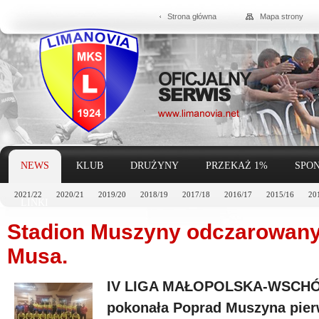
Strona główna
Mapa strony
NEWS
KLUB
DRUŻYNY
PRZEKAŻ 1%
SPON
2021/22
2020/21
2019/20
2018/19
2017/18
2016/17
2015/16
20
LINKI
Stadion Muszyny odczarowany
Musa.
IV LIGA MAŁOPOLSKA-WSCHÓD,
pokonała Poprad Muszyna pierw