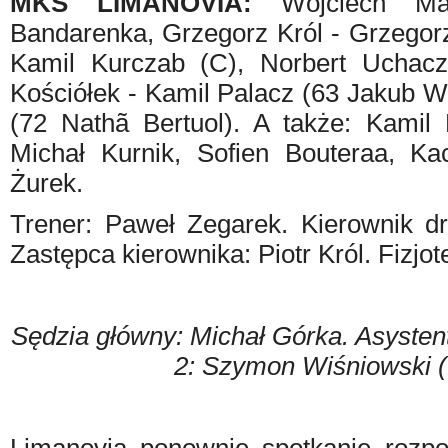
MKS LIMANOVIA:
Wojciech Mas
Bandarenka, Grzegorz Król - Grzegor
Kamil Kurczab (C), Norbert Uchacz
Kościółek - Kamil Palacz (63 Jakub W
(72 Nathã Bertuol). A także: Kamil 
Michał Kurnik, Sofien Bouteraa, Kac
Żurek.
Trener: Paweł Zegarek. Kierownik d
Zastępca kierownika: Piotr Król. Fizjo
Sędzia główny: Michał Górka. Asystent
2: Szymon Wiśniowski 